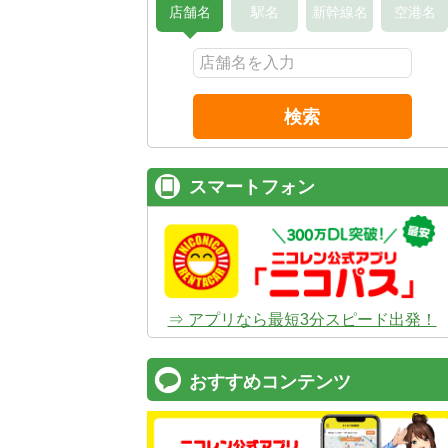
店舗名
駅名
新幹線名
空港名
検索
スマートフォン
⇒ アプリなら最短3分スピード出発！
おすすめコンテンツ