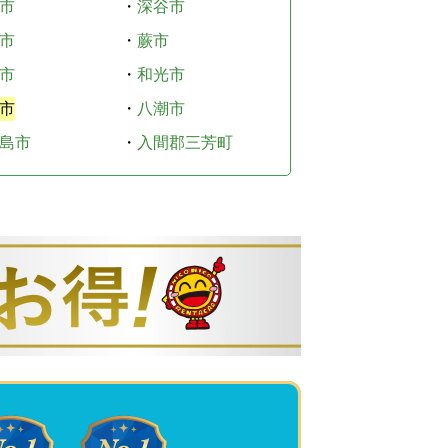
市
・
深谷市
市
・
蕨市
市
・
和光市
市
・
八潮市
島市
・
入間郡三芳町