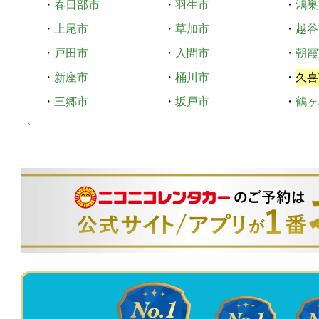
・
春日部市
・
羽生市
・
鴻巣
・
上尾市
・
草加市
・
越谷
・
戸田市
・
入間市
・
朝霞
・
新座市
・
桶川市
・
久喜
・
三郷市
・
坂戸市
・
鶴ヶ