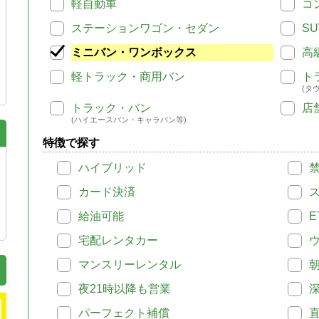
軽自動車
コ
ステーションワゴン・セダン
SU
ミニバン・ワンボックス
高
軽トラック・商用バン
ト
(タ
トラック・バン
店
(ハイエースバン・キャラバン等)
特徴で探す
ハイブリッド
カード決済
給油可能
E
宅配レンタカー
マンスリーレンタル
夜21時以降も営業
パーフェクト補償