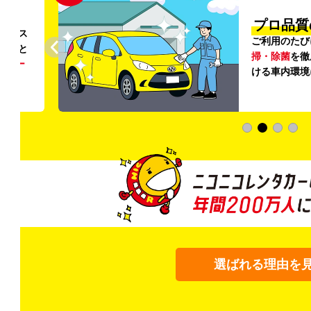
円〜
プロ品質
リンス
ご利用のたび
ること
掃・除菌
を徹
う
リー
ける車内環境
選ばれる理由を