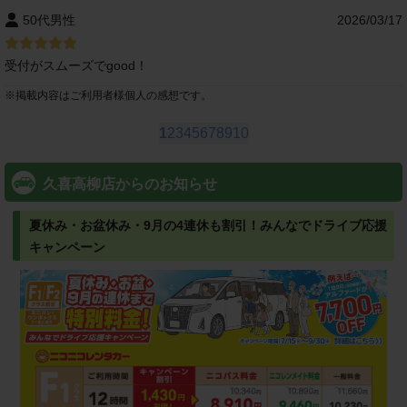
50代男性
2026/03/17
受付がスムーズでgood！
※
掲載内容はご利用者様個人の感想です。
1
2
3
4
5
6
7
8
9
10
久喜高柳店からのお知らせ
夏休み・お盆休み・9月の4連休も割引！みんなでドライブ応援
キャンペーン