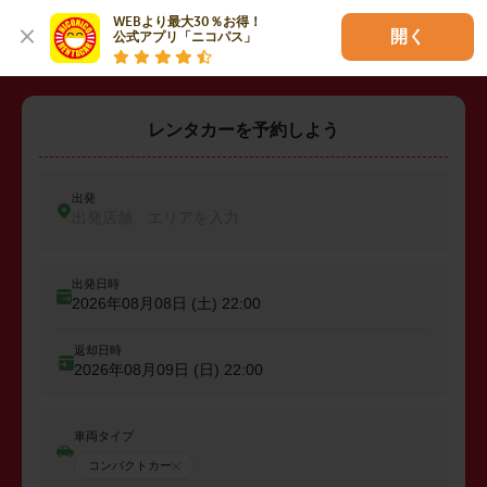
・
坂戸市
・
鶴ヶ島市
・
入間郡三芳町
WEBより最大30％お得！

開く
公式アプリ「ニコパス」
レンタカーを予約しよう
出発
出発店舗、エリアを入力
出発日時
2026年08月08日 (土)
22:00
返却日時
2026年08月09日 (日)
22:00
車両タイプ
コンパクトカー