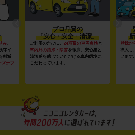
プロ品質の
〜
「安心・安全・清潔」
新
組み
。
ご利用のたびに、
24項目の車両点検
と
登録か
既存イ
車内外の清掃・除菌
を徹底。安心感と
導入し
を削減
清潔感を感じていただける車内環境に
います
ーズナブ
こだわっています。