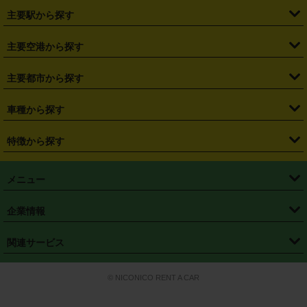
・
北海道
・
青森県
・
岩手県
・
宮城県
・
秋田県
・
山形県
主要駅から探す
・
福島県
・
東京都
・
神奈川県
・
埼玉県
・
千葉県
・
茨城県
・
札幌駅
・
仙台駅
・
新宿駅
・
池袋駅
・
渋谷駅
・
東京駅
主要空港から探す
・
栃木県
・
群馬県
・
山梨県
・
愛知県
・
静岡県
・
岐阜県
・
横浜駅
・
川崎駅
・
大宮駅
・
西船橋駅
・
柏駅
・
名古屋駅
・
新千歳空港
・
仙台空港
主要都市から探す
・
長野県
・
新潟県
・
富山県
・
石川県
・
福井県
・
大阪府
・
大阪駅
・
難波駅
・
三宮駅
・
京都駅
・
広島駅
・
博多駅
・
成田空港
・
羽田空港
・
兵庫県
・
京都府
・
滋賀県
・
和歌山県
・
奈良県
・
三重県
・
札幌市
・
仙台市
車種から探す
・
熊本駅
・
那覇空港駅
・
中部国際空港セントレア
・
関西国際空港
・
鳥取県
・
島根県
・
岡山県
・
広島県
・
山口県
・
徳島県
・
千葉市
・
さいたま市
・
軽自動車
・
コンパクトカー
・
ステーションワゴン・セダン
特徴から探す
・
大阪国際空港（伊丹空港）
・
神戸空港
・
香川県
・
愛媛県
・
高知県
・
福岡県
・
佐賀県
・
長崎県
・
横浜市
・
川崎市
・
ミニバン・ワンボックス
・
高級ミニバン・ワンボックス
・
SUV
・
岡山空港
・
徳島空港
・
ハイブリッド
・
宅配レンタカー
・
ETCカードレンタル
・
熊本県
・
大分県
・
宮崎県
・
鹿児島県
・
沖縄県
・
相模原市
・
新潟市
メニュー
・
軽トラック・商用バン
・
福岡空港
・
鹿児島空港
・
長期レンタル
・
深夜時間帯レンタル
・
免責補償プラス
・
静岡市
・
浜松市
・
・
トラック・バン
トップページ
・
はじめての方へ
・
ご利用案内
(タウンエースバン、ライトエースバン等)
企業情報
・
那覇空港
・
パーフェクト補償
・
スタッドレスタイヤ
・
直前予約
・
名古屋市
・
京都市
・
・
トラック・バン
ベストレート保証
・
予約から返却まで
・
・
店舗オリジナル
利用シーン別ガイ
(ハイエースバン・キャラバン等)
・
・
ニコパス(アプリ)
会社概要
・
ニュース
・
国際運転免許証
・
フランチャイズ募集
・
営業時間外返却サービス
・
個人情報保護
関連サービス
・
大阪市
・
堺市
ド
・
・
レッカー搬送サービス
カスタマーハラスメントに対する基本方針
・
神戸市
・
岡山市
・
・
車種・料金
カーリースなら「定額ニコノリパック」
・
店舗を探す
・
キャンペーン
© NICONICO RENT A CAR
・
特定商取引法に基づく表記
・
旅行業約款
・
広島市
・
北九州市
・
・
会員特典
超短期カーリースの「ニコリース」
・
選ばれる理由
・
安心・安全への取
り組み