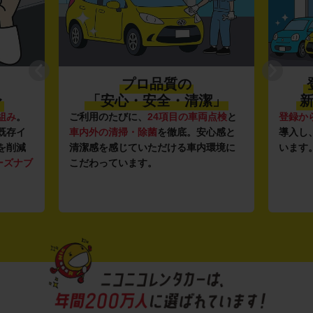
プロ品質の
〜
「安心・安全・清潔」
新
組み
。
ご利用のたびに、
24項目の車両点検
と
登録か
既存イ
車内外の清掃・除菌
を徹底。安心感と
導入し
を削減
清潔感を感じていただける車内環境に
います
ーズナブ
こだわっています。