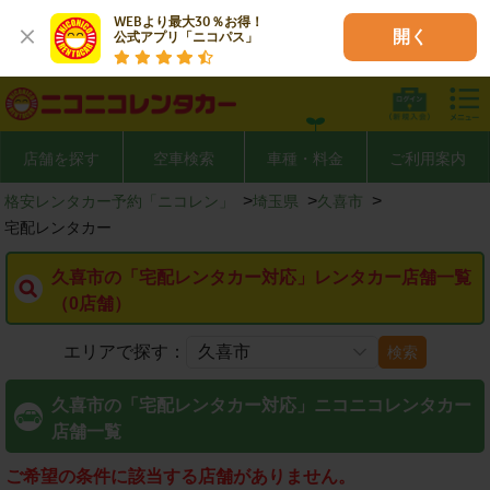
WEBより最大30％お得！

開く
公式アプリ「ニコパス」
店舗を探す
空車検索
車種・料金
ご利用案内
>
>
>
格安レンタカー予約「ニコレン」
埼玉県
久喜市
宅配レンタカー
久喜市の「宅配レンタカー対応」レンタカー店舗一覧
（0店舗）
エリアで探す：
検索
久喜市の「宅配レンタカー対応」ニコニコレンタカー
店舗一覧
ご希望の条件に該当する店舗がありません。