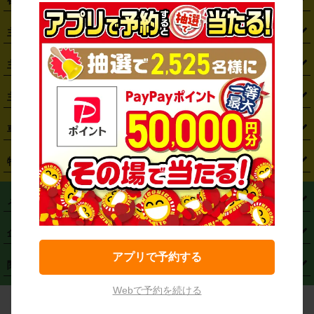
・
北海道
・
青森県
・
岩手県
・
宮城県
・
秋田県
・
山形県
主要駅から探す
・
福島県
・
東京都
・
神奈川県
・
埼玉県
・
千葉県
・
茨城県
・
札幌駅
・
仙台駅
・
新宿駅
・
池袋駅
・
渋谷駅
・
東京駅
主要空港から探す
・
栃木県
・
群馬県
・
山梨県
・
愛知県
・
静岡県
・
岐阜県
・
横浜駅
・
川崎駅
・
大宮駅
・
西船橋駅
・
柏駅
・
名古屋駅
・
新千歳空港
・
仙台空港
主要都市から探す
・
長野県
・
新潟県
・
富山県
・
石川県
・
福井県
・
大阪府
・
大阪駅
・
難波駅
・
三宮駅
・
京都駅
・
広島駅
・
博多駅
・
成田空港
・
羽田空港
・
兵庫県
・
京都府
・
滋賀県
・
和歌山県
・
奈良県
・
三重県
・
札幌市
・
仙台市
車種から探す
・
熊本駅
・
那覇空港駅
・
中部国際空港セントレア
・
関西国際空港
・
鳥取県
・
島根県
・
岡山県
・
広島県
・
山口県
・
徳島県
・
千葉市
・
さいたま市
・
軽自動車
・
コンパクトカー
・
ステーションワゴン・セダン
特徴から探す
・
大阪国際空港（伊丹空港）
・
神戸空港
・
香川県
・
愛媛県
・
高知県
・
福岡県
・
佐賀県
・
長崎県
・
横浜市
・
川崎市
・
ミニバン・ワンボックス
・
高級ミニバン・ワンボックス
・
SUV
・
岡山空港
・
徳島空港
・
ハイブリッド
・
宅配レンタカー
・
ETCカードレンタル
・
熊本県
・
大分県
・
宮崎県
・
鹿児島県
・
沖縄県
・
相模原市
・
新潟市
メニュー
・
軽トラック・商用バン
・
福岡空港
・
鹿児島空港
・
長期レンタル
・
深夜時間帯レンタル
・
免責補償プラス
・
静岡市
・
浜松市
・
・
トラック・バン
トップページ
・
はじめての方へ
・
ご利用案内
(タウンエースバン、ライトエースバン等)
企業情報
・
那覇空港
・
パーフェクト補償
・
スタッドレスタイヤ
・
直前予約
・
名古屋市
・
京都市
・
・
トラック・バン
ベストレート保証
・
予約から返却まで
・
・
店舗オリジナル
利用シーン別ガイ
(ハイエースバン・キャラバン等)
アプリで予約する
・
・
ニコパス(アプリ)
会社概要
・
ニュース
・
国際運転免許証
・
フランチャイズ募集
・
営業時間外返却サービス
・
個人情報保護
関連サービス
・
大阪市
・
堺市
ド
・
・
レッカー搬送サービス
カスタマーハラスメントに対する基本方針
・
神戸市
・
岡山市
・
・
車種・料金
カーリースなら「定額ニコノリパック」
・
店舗を探す
・
キャンペーン
Webで予約を続ける
© NICONICO RENT A CAR
・
特定商取引法に基づく表記
・
旅行業約款
・
広島市
・
北九州市
・
・
会員特典
超短期カーリースの「ニコリース」
・
選ばれる理由
・
安心・安全への取