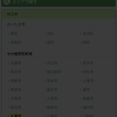
エリアで探す
埼玉県
さいたま市
・
西区
・
北区
・
見沼区
・
浦和区
・
南区
・
緑区
その他市区町村
・
川越市
・
川口市
・
所沢市
・
本庄市
・
春日部市
・
羽生市
・
鴻巣市
・
深谷市
・
上尾市
・
草加市
・
越谷市
・
蕨市
・
戸田市
・
入間市
・
朝霞市
・
和光市
・
新座市
・
桶川市
・
久喜市
・
八潮市
・
三郷市