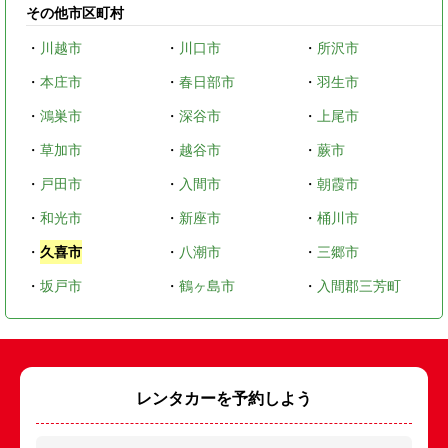
その他市区町村
・
川越市
・
川口市
・
所沢市
・
本庄市
・
春日部市
・
羽生市
・
鴻巣市
・
深谷市
・
上尾市
・
草加市
・
越谷市
・
蕨市
・
戸田市
・
入間市
・
朝霞市
・
和光市
・
新座市
・
桶川市
・
久喜市
・
八潮市
・
三郷市
・
坂戸市
・
鶴ヶ島市
・
入間郡三芳町
レンタカーを予約しよう