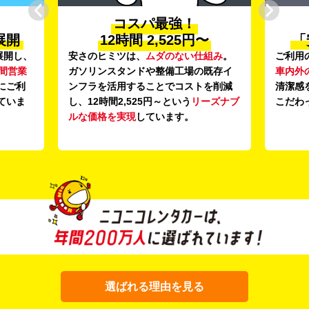
コスパ最強！
展開
12時間 2,525円〜
「
展開し、
安さのヒミツは、
ムダのない仕組み
。
ご利用
時間営業
ガソリンスタンドや整備工場の既存イ
車内外
にご利
ンフラを活用することでコストを削減
清潔感
ていま
し、12時間2,525円～という
リーズナブ
こだわ
ルな価格を実現
しています。
選ばれる理由を見る