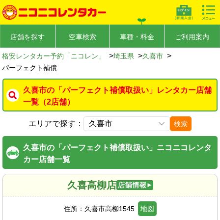
店舗を探す
空車検索
車種・料金
ご利用案内
>
>
>
格安レンタカー予約「ニコレン」
埼玉県
久喜市
パーフェクト補償
久喜市の「パーフェクト補償取扱い」レンタカー店舗
一覧（2店舗）
エリアで探す：
検索
久喜市の「パーフェクト補償取扱い」ニコニコレンタ
カー店舗一覧
久喜高柳店
住所：
久喜市高柳1545
地図