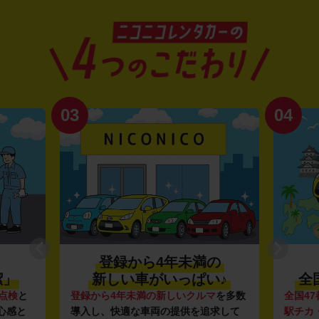
03
04
登録から4年未満の
潔」
新しい車がいっぱい♪
全
点検
と
登録から4年未満の新しいクルマ
を多数
全国47
心感と
導入し、快適な車両の提供を追求して
駅チカ