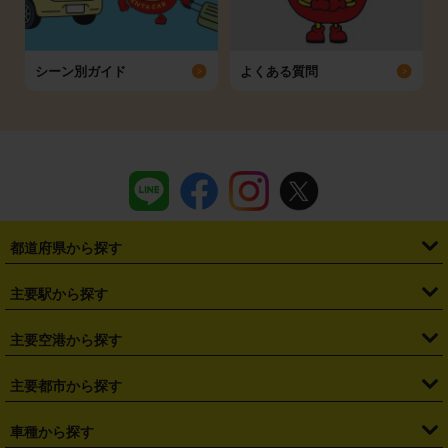
シーン別ガイド
よくある質問
都道府県から探す
・
北海道
・
青森県
・
岩手県
・
宮城県
・
秋田県
・
山形県
主要駅から探す
・
福島県
・
東京都
・
神奈川県
・
埼玉県
・
千葉県
・
茨城県
・
札幌駅
・
仙台駅
・
新宿駅
・
池袋駅
・
渋谷駅
・
東京駅
主要空港から探す
・
栃木県
・
群馬県
・
山梨県
・
愛知県
・
静岡県
・
岐阜県
・
横浜駅
・
川崎駅
・
大宮駅
・
西船橋駅
・
柏駅
・
名古屋駅
・
新千歳空港
・
仙台空港
主要都市から探す
・
長野県
・
新潟県
・
富山県
・
石川県
・
福井県
・
大阪府
・
大阪駅
・
難波駅
・
三宮駅
・
京都駅
・
広島駅
・
博多駅
・
成田空港
・
羽田空港
・
兵庫県
・
京都府
・
滋賀県
・
和歌山県
・
奈良県
・
三重県
・
札幌市
・
仙台市
車種から探す
・
熊本駅
・
那覇空港駅
・
中部国際空港セントレア
・
関西国際空港