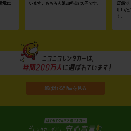
環境に
います。もちろん追加料金は0円です。
店舗で
用いた
す。
選ばれる理由を見る