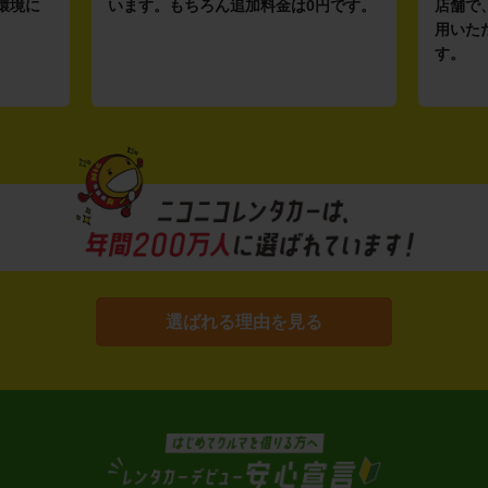
環境に
います。もちろん追加料金は0円です。
店舗で
用いた
す。
選ばれる理由を見る