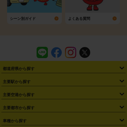
シーン別ガイド
よくある質問
都道府県から探す
・
北海道
・
青森県
・
岩手県
・
宮城県
・
秋田県
・
山形県
主要駅から探す
・
福島県
・
東京都
・
神奈川県
・
埼玉県
・
千葉県
・
茨城県
・
札幌駅
・
仙台駅
・
新宿駅
・
池袋駅
・
渋谷駅
・
東京駅
主要空港から探す
・
栃木県
・
群馬県
・
山梨県
・
愛知県
・
静岡県
・
岐阜県
・
横浜駅
・
川崎駅
・
大宮駅
・
西船橋駅
・
柏駅
・
名古屋駅
・
新千歳空港
・
仙台空港
主要都市から探す
・
長野県
・
新潟県
・
富山県
・
石川県
・
福井県
・
大阪府
・
大阪駅
・
難波駅
・
三宮駅
・
京都駅
・
広島駅
・
博多駅
・
成田空港
・
羽田空港
・
兵庫県
・
京都府
・
滋賀県
・
和歌山県
・
奈良県
・
三重県
・
札幌市
・
仙台市
車種から探す
・
熊本駅
・
那覇空港駅
・
中部国際空港セントレア
・
関西国際空港