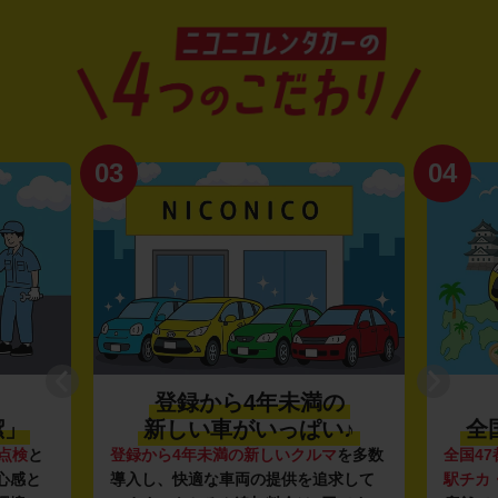
03
04
登録から4年未満の
潔」
新しい車がいっぱい♪
全
点検
と
登録から4年未満の新しいクルマ
を多数
全国47
心感と
導入し、快適な車両の提供を追求して
駅チカ