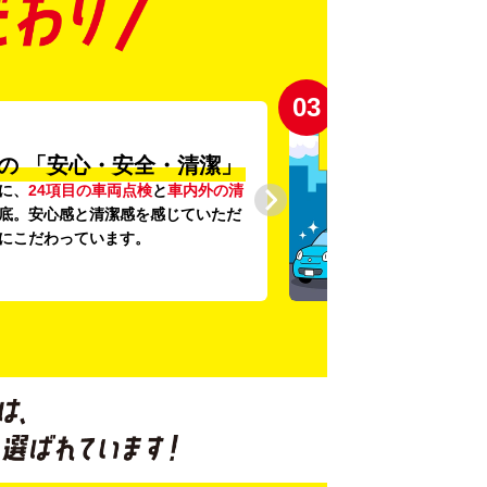
03
の
「安心・安全・清潔」
に、
24項目の車両点検
と
車内外の清
底。安心感と清潔感を感じていただ
にこだわっています。