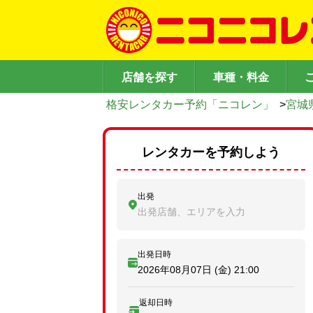
店舗を探す
車種・料金
格安レンタカー予約「ニコレン」
>
宮城
レンタカーを予約しよう
出発
出発店舗、エリアを入力
出発日時
2026年08月07日 (金)
21:00
返却日時