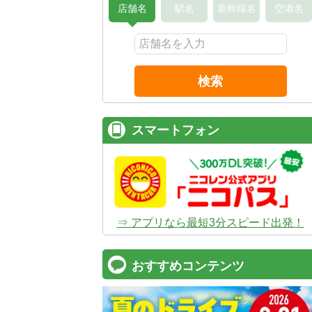
店舗名
駅名
新幹線名
空港名
検索
スマートフォン
⇒ アプリなら最短3分スピード出発！
おすすめコンテンツ