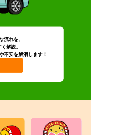
な流れを、
すく解説。
や不安を解消します！