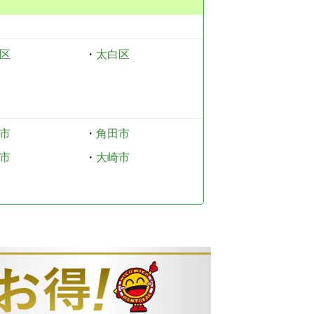
区
・
太白区
市
・
角田市
市
・
大崎市