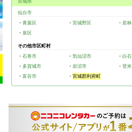
宮城県
仙台市
・
青葉区
・
宮城野区
・
若林
・
泉区
その他市区町村
・
石巻市
・
気仙沼市
・
白石
・
多賀城市
・
岩沼市
・
登米
・
富谷市
・
宮城郡利府町