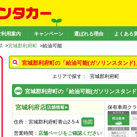
ご利用案内
キャンペーン
選ばれる理由
よくある
県
>
宮城郡利府町
>
給油可能
宮城郡利府町の「給油可能(ガソリンスタンド)
エリアで探す：
宮城郡利府町の「給油可能(ガソリンスタンド
宮城利府店
保有車両クラ
住所：
宮城郡利府町青山2-5-4
地図
営業時間：
店舗ページをご確認ください