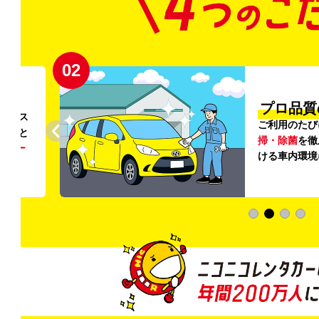
02
円〜
プロ品質
リンス
ご利用のたび
ること
掃・除菌
を徹
う
リー
ける車内環境