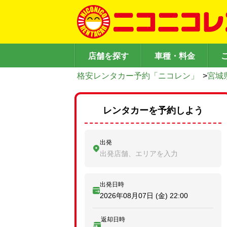
店舗を探す
車種・料金
格安レンタカー予約「ニコレン」
>
宮城
レンタカーを予約しよう
出発
出発店舗、エリアを入力
出発日時
2026年08月07日 (金)
22:00
返却日時