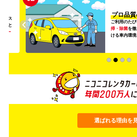
円〜
プロ品質
リンス
ご利用のたび
ること
掃・除菌
を徹
う
リー
ける車内環境
選ばれる理由を