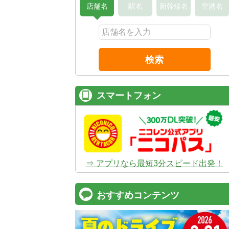
店舗名
駅名
新幹線名
空港名
検索
スマートフォン
⇒ アプリなら最短3分スピード出発！
おすすめコンテンツ