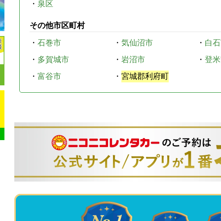
・
泉区
その他市区町村
・
石巻市
・
気仙沼市
・
白石
・
多賀城市
・
岩沼市
・
登米
・
富谷市
・
宮城郡利府町