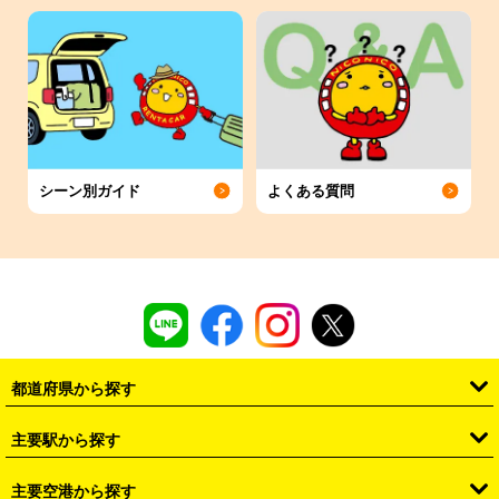
シーン別ガイド
よくある質問
都道府県から探す
・
北海道
・
青森県
・
岩手県
・
宮城県
・
秋田県
・
山形県
主要駅から探す
・
福島県
・
東京都
・
神奈川県
・
埼玉県
・
千葉県
・
茨城県
・
札幌駅
・
仙台駅
・
新宿駅
・
池袋駅
・
渋谷駅
・
東京駅
主要空港から探す