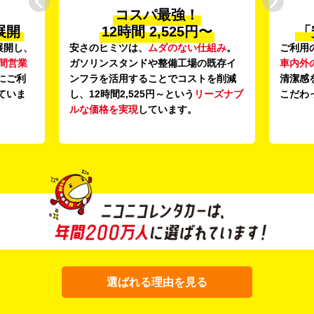
コスパ最強！
展開
12時間 2,525円〜
「
展開し、
安さのヒミツは、
ムダのない仕組み
。
ご利用
時間営業
ガソリンスタンドや整備工場の既存イ
車内外
にご利
ンフラを活用することでコストを削減
清潔感
ていま
し、12時間2,525円～という
リーズナブ
こだわ
ルな価格を実現
しています。
選ばれる理由を見る