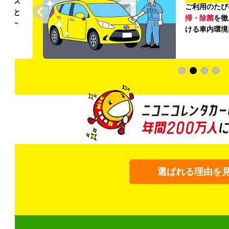
リンス
ご利用のたび
ること
掃・除菌
を徹
う
リー
ける車内環境
選ばれる理由を