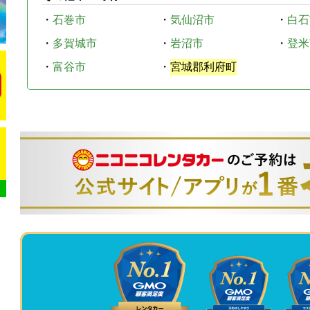
・
石巻市
・
気仙沼市
・
白石
・
多賀城市
・
岩沼市
・
登米
・
富谷市
・
宮城郡利府町