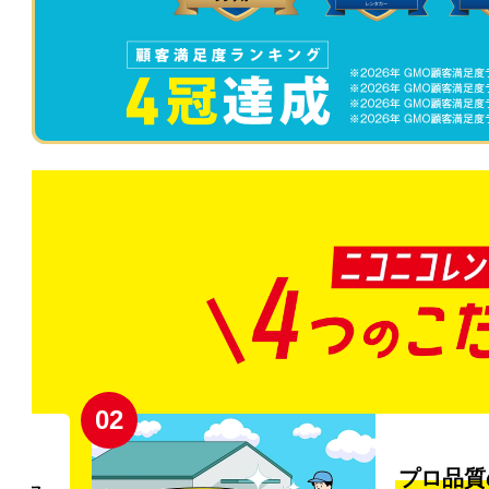
02
円〜
プロ品質