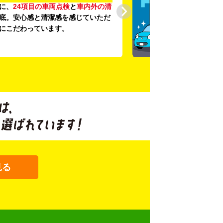
に、
24項目の車両点検
と
車内外の清
底。安心感と清潔感を感じていただ
にこだわっています。
見る