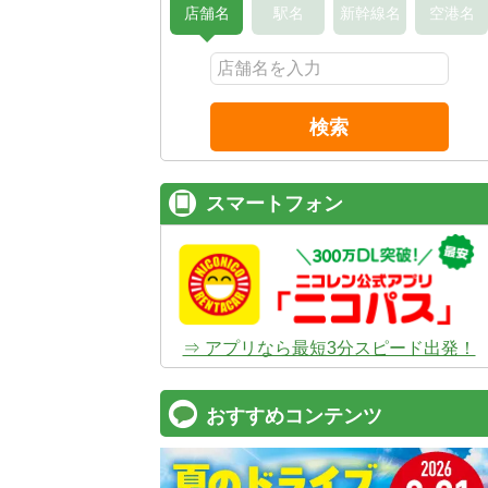
店舗名
駅名
新幹線名
空港名
検索
スマートフォン
⇒ アプリなら最短3分スピード出発！
おすすめコンテンツ