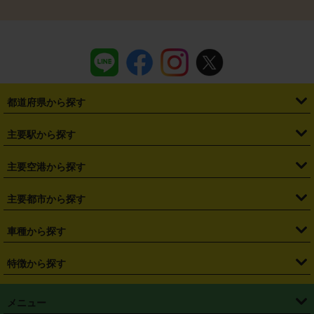
都道府県から探す
・
北海道
・
青森県
・
岩手県
・
宮城県
・
秋田県
・
山形県
主要駅から探す
・
福島県
・
東京都
・
神奈川県
・
埼玉県
・
千葉県
・
茨城県
・
札幌駅
・
仙台駅
・
新宿駅
・
池袋駅
・
渋谷駅
・
東京駅
主要空港から探す
・
栃木県
・
群馬県
・
山梨県
・
愛知県
・
静岡県
・
岐阜県
・
横浜駅
・
川崎駅
・
大宮駅
・
西船橋駅
・
柏駅
・
名古屋駅
・
新千歳空港
・
仙台空港
主要都市から探す
・
長野県
・
新潟県
・
富山県
・
石川県
・
福井県
・
大阪府
・
大阪駅
・
難波駅
・
三宮駅
・
京都駅
・
広島駅
・
博多駅
・
成田空港
・
羽田空港
・
兵庫県
・
京都府
・
滋賀県
・
和歌山県
・
奈良県
・
三重県
・
札幌市
・
仙台市
車種から探す
・
熊本駅
・
那覇空港駅
・
中部国際空港セントレア
・
関西国際空港
・
鳥取県
・
島根県
・
岡山県
・
広島県
・
山口県
・
徳島県
・
千葉市
・
さいたま市
・
軽自動車
・
コンパクトカー
・
ステーションワゴン・セダン
特徴から探す
・
大阪国際空港（伊丹空港）
・
神戸空港
・
香川県
・
愛媛県
・
高知県
・
福岡県
・
佐賀県
・
長崎県
・
横浜市
・
川崎市
・
ミニバン・ワンボックス
・
高級ミニバン・ワンボックス
・
SUV
・
岡山空港
・
徳島空港
・
ハイブリッド
・
宅配レンタカー
・
ETCカードレンタル
・
熊本県
・
大分県
・
宮崎県
・
鹿児島県
・
沖縄県
・
相模原市
・
新潟市
メニュー
・
軽トラック・商用バン
・
福岡空港
・
鹿児島空港
・
長期レンタル
・
深夜時間帯レンタル
・
免責補償プラス