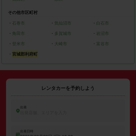
その他市区町村
・
石巻市
・
気仙沼市
・
白石市
・
角田市
・
多賀城市
・
岩沼市
・
登米市
・
大崎市
・
富谷市
・
宮城郡利府町
レンタカーを予約しよう
出発
出発店舗、エリアを入力
出発日時