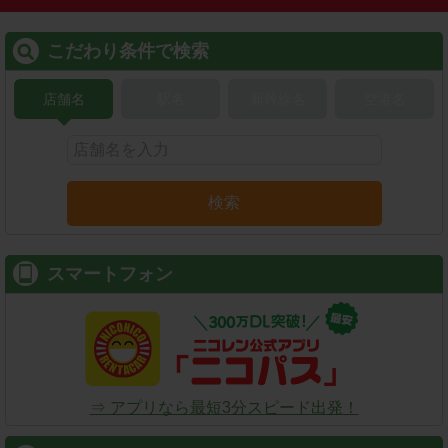
こだわり条件で検索
店舗名
駅名
新幹線名
空港名
検索
スマートフォン
⇒ アプリなら最短3分スピード出発！