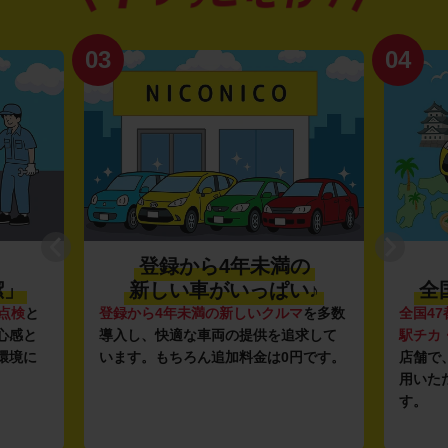
03
04
登録から4年未満の
潔」
新しい車がいっぱい♪
全
点検
と
登録から4年未満の新しいクルマ
を多数
全国47
心感と
導入し、快適な車両の提供を追求して
駅チカ
環境に
います。もちろん追加料金は0円です。
店舗で
用いた
す。