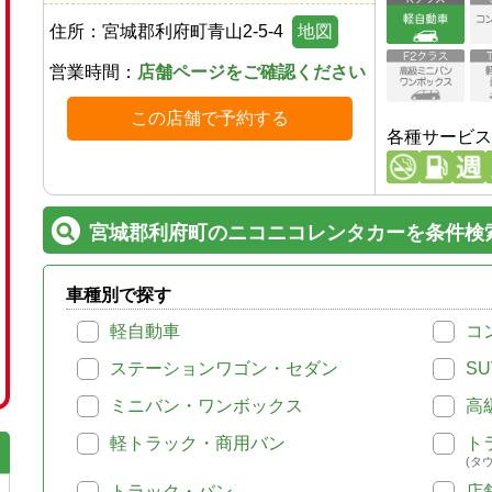
住所：
宮城郡利府町青山2-5-4
地図
営業時間：
店舗ページをご確認ください
この店舗で予約する
各種サービス
宮城郡利府町のニコニコレンタカーを条件検
車種別で探す
軽自動車
コ
ステーションワゴン・セダン
SU
ミニバン・ワンボックス
高
軽トラック・商用バン
ト
(タ
トラック・バン
店