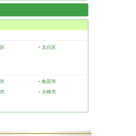
区
・
太白区
市
・
角田市
市
・
大崎市