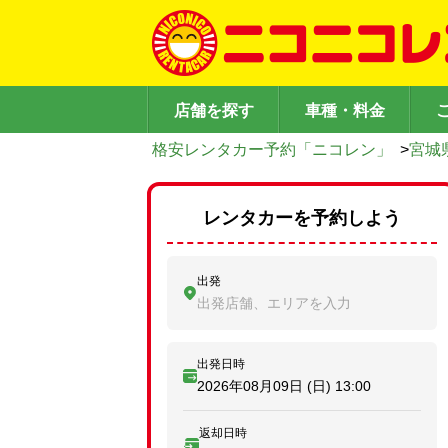
店舗を探す
車種・料金
格安レンタカー予約「ニコレン」
>
宮城
レンタカーを予約しよう
出発
出発店舗、エリアを入力
出発日時
2026年08月09日 (日)
13:00
返却日時