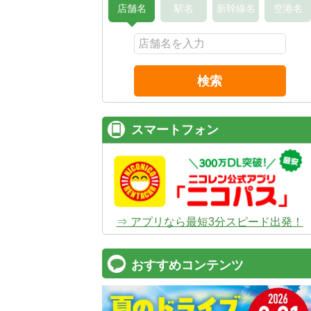
店舗名
駅名
新幹線名
空港名
検索
スマートフォン
⇒ アプリなら最短3分スピード出発！
おすすめコンテンツ