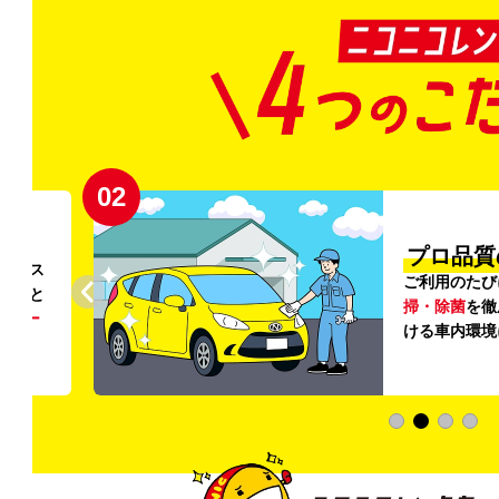
02
円〜
プロ品質
リンス
ご利用のたび
ること
掃・除菌
を徹
う
リー
ける車内環境