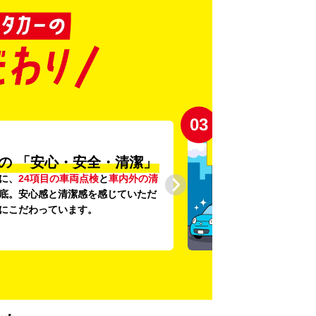
03
の
「安心・安全・清潔」
に、
24項目の車両点検
と
車内外の清
底。安心感と清潔感を感じていただ
にこだわっています。