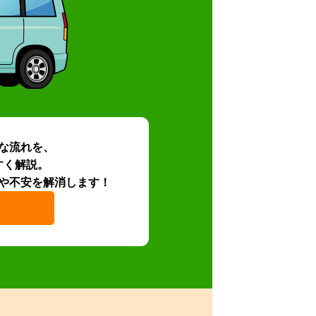
な流れを、
すく解説。
や不安を解消します！