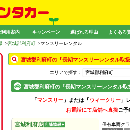
ご利用案内
キャンペーン
選ばれる理由
よくある
県
>
宮城郡利府町
>
マンスリーレンタル
宮城郡利府町の「長期マンスリーレンタル取扱
エリアで探す：
宮城郡利府町の「長期マンスリーレンタル取
「
マンスリー
」または「
ウィークリー
」
お電話にて店舗へ直接
ご予
宮城利府店
保有車両クラ