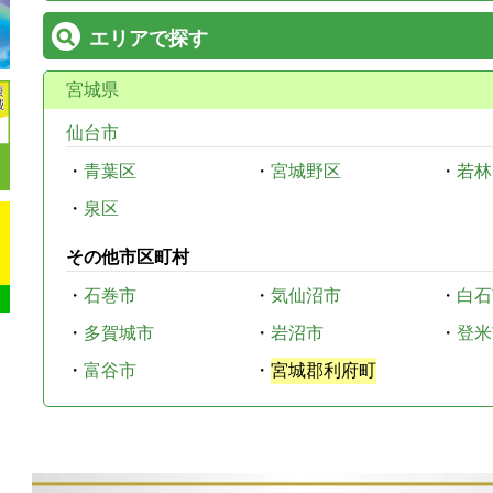
エリアで探す
宮城県
仙台市
・
青葉区
・
宮城野区
・
若林
・
泉区
その他市区町村
・
石巻市
・
気仙沼市
・
白石
・
多賀城市
・
岩沼市
・
登米
・
富谷市
・
宮城郡利府町