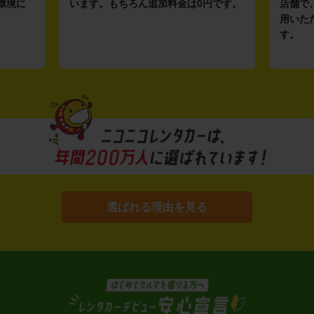
環境に
います。もちろん追加料金は0円です。
店舗で
用いた
す。
選ばれる理由を見る