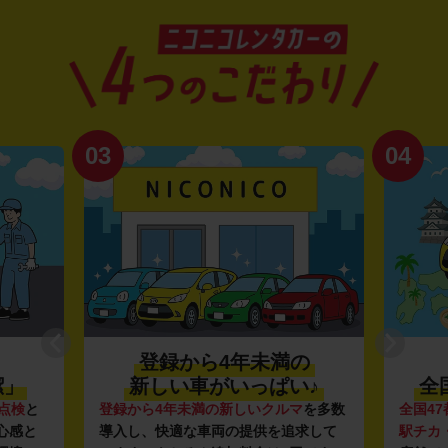
03
04
登録から4年未満の
潔」
新しい車がいっぱい♪
全
点検
と
登録から4年未満の新しいクルマ
を多数
全国47
心感と
導入し、快適な車両の提供を追求して
駅チカ