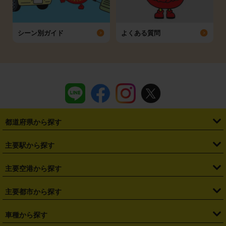
シーン別ガイド
よくある質問
都道府県から探す
・
北海道
・
青森県
・
岩手県
・
宮城県
・
秋田県
・
山形県
主要駅から探す
・
福島県
・
東京都
・
神奈川県
・
埼玉県
・
千葉県
・
茨城県
・
札幌駅
・
仙台駅
・
新宿駅
・
池袋駅
・
渋谷駅
・
東京駅
主要空港から探す
・
栃木県
・
群馬県
・
山梨県
・
愛知県
・
静岡県
・
岐阜県
・
横浜駅
・
川崎駅
・
大宮駅
・
西船橋駅
・
柏駅
・
名古屋駅
・
新千歳空港
・
仙台空港
主要都市から探す
・
長野県
・
新潟県
・
富山県
・
石川県
・
福井県
・
大阪府
・
大阪駅
・
難波駅
・
三宮駅
・
京都駅
・
広島駅
・
博多駅
・
成田空港
・
羽田空港
・
兵庫県
・
京都府
・
滋賀県
・
和歌山県
・
奈良県
・
三重県
・
札幌市
・
仙台市
車種から探す
・
熊本駅
・
那覇空港駅
・
中部国際空港セントレア
・
関西国際空港