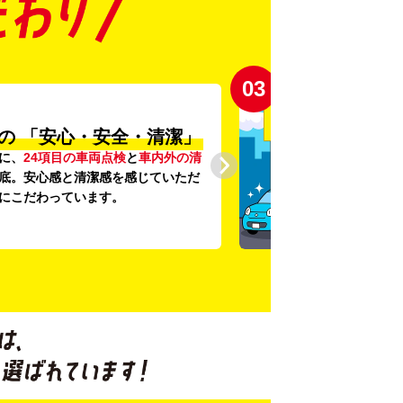
03
の
「安心・安全・清潔」
に、
24項目の車両点検
と
車内外の清
底。安心感と清潔感を感じていただ
にこだわっています。