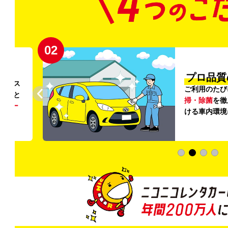
02
円〜
プロ品質
リンス
ご利用のたび
ること
掃・除菌
を徹
う
リー
ける車内環境