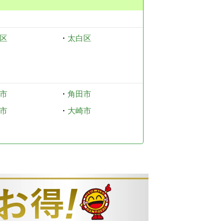
区
・
太白区
市
・
角田市
市
・
大崎市