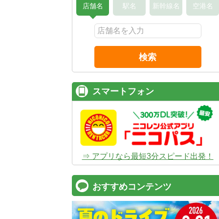
店舗名
駅名
新幹線名
空港名
検索
スマートフォン
⇒ アプリなら最短3分スピード出発！
おすすめコンテンツ