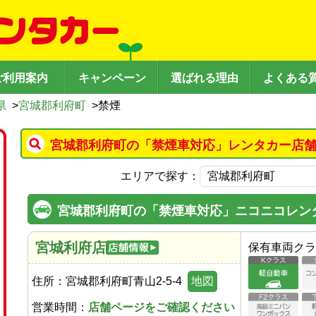
ご利用案内
キャンペーン
選ばれる理由
よくある
県
>
宮城郡利府町
>
禁煙
宮城郡利府町の「禁煙車対応」レンタカー店舗
エリアで探す：
宮城郡利府町の「禁煙車対応」ニコニコレン
宮城利府店
保有車両クラ
住所：
宮城郡利府町青山2-5-4
地図
営業時間：
店舗ページをご確認ください