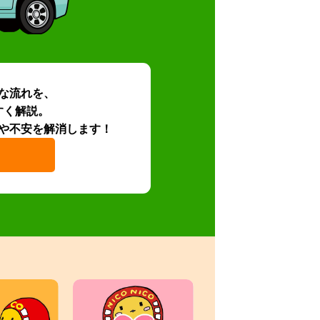
な流れを、
すく解説。
や不安を解消します！