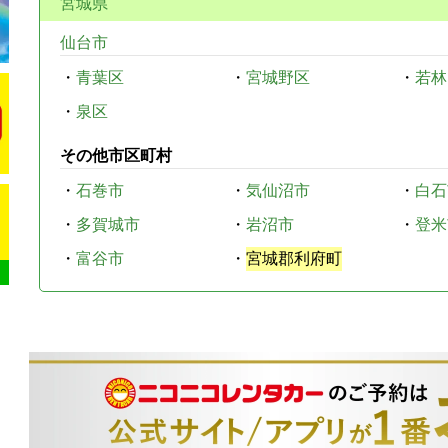
宮城県
仙台市
・
青葉区
・
宮城野区
・
若林
・
泉区
その他市区町村
・
石巻市
・
気仙沼市
・
白石
・
多賀城市
・
岩沼市
・
登米
・
富谷市
・
宮城郡利府町