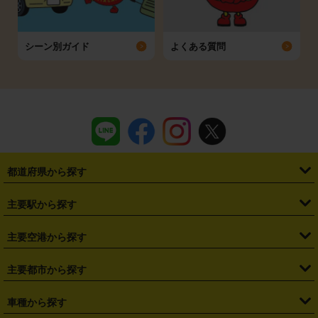
シーン別ガイド
よくある質問
都道府県から探す
・
北海道
・
青森県
・
岩手県
・
宮城県
・
秋田県
・
山形県
主要駅から探す
・
福島県
・
東京都
・
神奈川県
・
埼玉県
・
千葉県
・
茨城県
・
札幌駅
・
仙台駅
・
新宿駅
・
池袋駅
・
渋谷駅
・
東京駅
主要空港から探す
・
栃木県
・
群馬県
・
山梨県
・
愛知県
・
静岡県
・
岐阜県
・
横浜駅
・
川崎駅
・
大宮駅
・
西船橋駅
・
柏駅
・
名古屋駅
・
新千歳空港
・
仙台空港
主要都市から探す
・
長野県
・
新潟県
・
富山県
・
石川県
・
福井県
・
大阪府
・
大阪駅
・
難波駅
・
三宮駅
・
京都駅
・
広島駅
・
博多駅
・
成田空港
・
羽田空港
・
兵庫県
・
京都府
・
滋賀県
・
和歌山県
・
奈良県
・
三重県
・
札幌市
・
仙台市
車種から探す
・
熊本駅
・
那覇空港駅
・
中部国際空港セントレア
・
関西国際空港