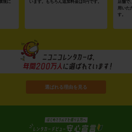
環境に
います。もちろん追加料金は0円です。
店舗で
用いた
す。
選ばれる理由を見る