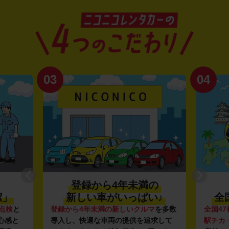
03
04
登録から4年未満の
潔」
新しい車がいっぱい♪
全
点検
と
登録から4年未満の新しいクルマ
を多数
全国47
心感と
導入し、快適な車両の提供を追求して
駅チカ