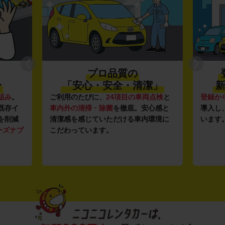
プロ品質の
〜
「安心・安全・清潔」
新
組み
。
ご利用のたびに、
24項目の車両点検
と
登録か
既存イ
車内外の清掃・除菌
を徹底。安心感と
導入し
を削減
清潔感を感じていただける車内環境に
います
ーズナブ
こだわっています。