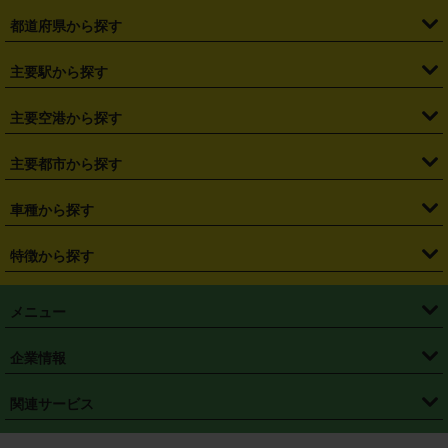
都道府県から探す
・
北海道
・
青森県
・
岩手県
・
宮城県
・
秋田県
・
山形県
主要駅から探す
・
福島県
・
東京都
・
神奈川県
・
埼玉県
・
千葉県
・
茨城県
・
札幌駅
・
仙台駅
・
新宿駅
・
池袋駅
・
渋谷駅
・
東京駅
主要空港から探す
・
栃木県
・
群馬県
・
山梨県
・
愛知県
・
静岡県
・
岐阜県
・
横浜駅
・
川崎駅
・
大宮駅
・
西船橋駅
・
柏駅
・
名古屋駅
・
新千歳空港
・
仙台空港
主要都市から探す
・
長野県
・
新潟県
・
富山県
・
石川県
・
福井県
・
大阪府
・
大阪駅
・
難波駅
・
三宮駅
・
京都駅
・
広島駅
・
博多駅
・
成田空港
・
羽田空港
・
兵庫県
・
京都府
・
滋賀県
・
和歌山県
・
奈良県
・
三重県
・
札幌市
・
仙台市
車種から探す
・
熊本駅
・
那覇空港駅
・
中部国際空港セントレア
・
関西国際空港
・
鳥取県
・
島根県
・
岡山県
・
広島県
・
山口県
・
徳島県
・
千葉市
・
さいたま市
・
軽自動車
・
コンパクトカー
・
ステーションワゴン・セダン
特徴から探す
・
大阪国際空港（伊丹空港）
・
神戸空港
・
香川県
・
愛媛県
・
高知県
・
福岡県
・
佐賀県
・
長崎県
・
横浜市
・
川崎市
・
ミニバン・ワンボックス
・
高級ミニバン・ワンボックス
・
SUV
・
岡山空港
・
徳島空港
・
ハイブリッド
・
宅配レンタカー
・
ETCカードレンタル
・
熊本県
・
大分県
・
宮崎県
・
鹿児島県
・
沖縄県
・
相模原市
・
新潟市
メニュー
・
軽トラック・商用バン
・
福岡空港
・
鹿児島空港
・
長期レンタル
・
深夜時間帯レンタル
・
免責補償プラス
・
静岡市
・
浜松市
・
・
トラック・バン
トップページ
・
はじめての方へ
・
ご利用案内
(タウンエースバン、ライトエースバン等)
企業情報
・
那覇空港
・
パーフェクト補償
・
スタッドレスタイヤ
・
直前予約
・
名古屋市
・
京都市
・
・
トラック・バン
ベストレート保証
・
予約から返却まで
・
・
店舗オリジナル
利用シーン別ガイ
(ハイエースバン・キャラバン等)
・
・
ニコパス(アプリ)
会社概要
・
ニュース
・
国際運転免許証
・
フランチャイズ募集
・
営業時間外返却サービス
・
個人情報保護
関連サービス
・
大阪市
・
堺市
ド
・
・
レッカー搬送サービス
カスタマーハラスメントに対する基本方針
・
神戸市
・
岡山市
・
・
車種・料金
カーリースなら「定額ニコノリパック」
・
店舗を探す
・
キャンペーン