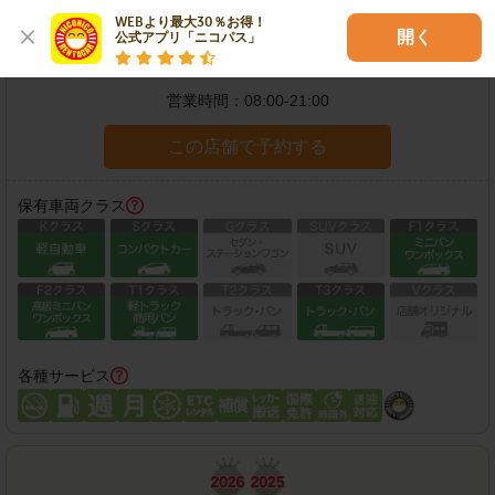
金沢北安江店
WEBより最大30％お得！

開く
公式アプリ「ニコパス」
住所：
金沢市北安江3-1-21
地図
営業時間：
08:00-21:00
この店舗で予約する
保有車両クラス
各種サービス