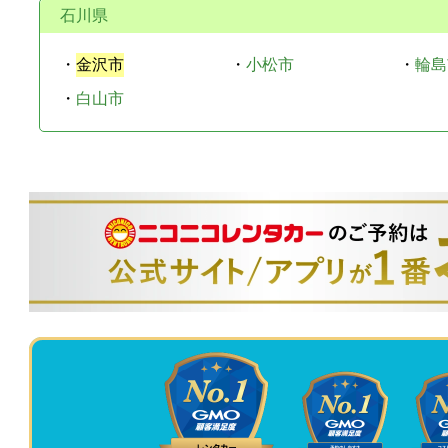
石川県
・
金沢市
・
小松市
・
輪島
・
白山市