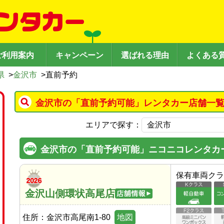
ご利用案内
キャンペーン
選ばれる理由
よくある
県
>
金沢市
>
直前予約
金沢市の「直前予約可能」レンタカー店舗一覧
エリアで探す：
金沢市の「直前予約可能」ニコニコレンタカ
保有車両クラ
金沢山側環状高尾店
住所：
金沢市高尾南1-80
地図