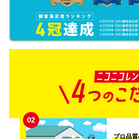
02
円〜
プロ品質