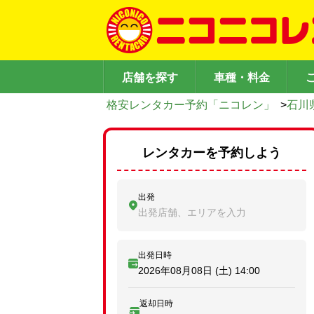
店舗を探す
車種・料金
格安レンタカー予約「ニコレン」
>
石川
レンタカーを予約しよう
出発
出発店舗、エリアを入力
出発日時
2026年08月08日 (土)
14:00
返却日時