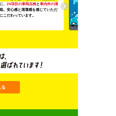
に、
24項目の車両点検
と
車内外の清
底。安心感と清潔感を感じていただ
にこだわっています。
見る