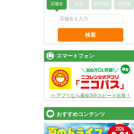
店舗名
駅名
新幹線名
空港名
検索
スマートフォン
⇒ アプリなら最短3分スピード出発！
おすすめコンテンツ