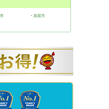
市
・
加賀市