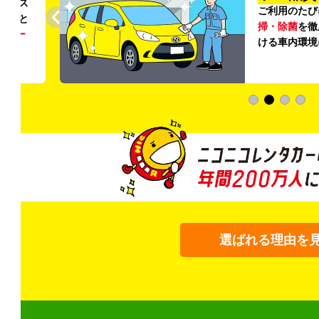
リンス
ご利用のたび
ること
掃・除菌
を徹
う
リー
ける車内環境
選ばれる理由を