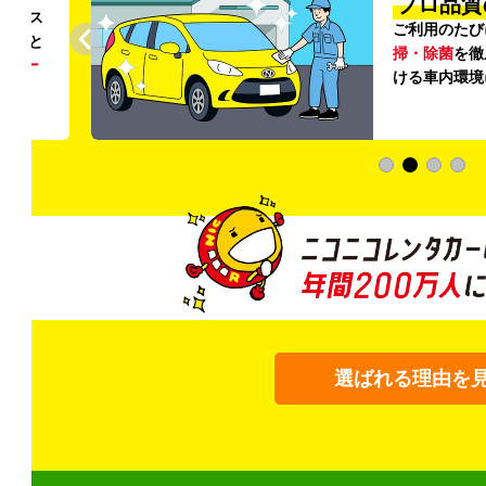
プロ品質
リンス
ご利用のたび
ること
掃・除菌
を徹
う
リー
ける車内環境
選ばれる理由を