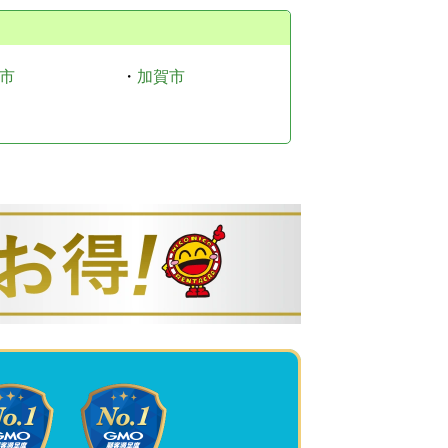
市
・
加賀市