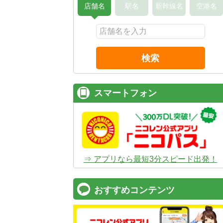
店舗名
駅名
新幹線名
空港名
検索
スマートフォン
⇒ アプリなら最短3分スピード出発！
おすすめコンテンツ