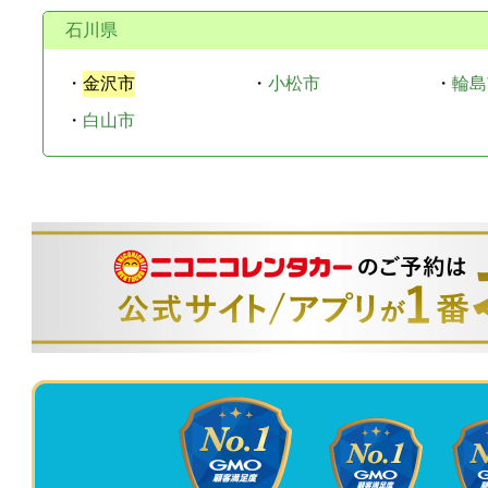
石川県
・
金沢市
・
小松市
・
輪島
・
白山市