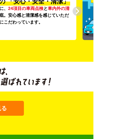
の
「安心・安全・清潔」
に、
24項目の車両点検
と
車内外の清
底。安心感と清潔感を感じていただ
にこだわっています。
見る