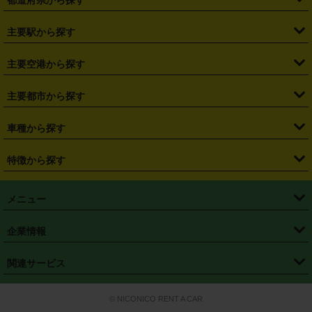
都道府県から探す
・
北海道
・
青森県
・
岩手県
・
宮城県
・
秋田県
・
山形県
主要駅から探す
・
福島県
・
東京都
・
神奈川県
・
埼玉県
・
千葉県
・
茨城県
・
札幌駅
・
仙台駅
・
新宿駅
・
池袋駅
・
渋谷駅
・
東京駅
主要空港から探す
・
栃木県
・
群馬県
・
山梨県
・
愛知県
・
静岡県
・
岐阜県
・
横浜駅
・
川崎駅
・
大宮駅
・
西船橋駅
・
柏駅
・
名古屋駅
・
新千歳空港
・
仙台空港
主要都市から探す
・
長野県
・
新潟県
・
富山県
・
石川県
・
福井県
・
大阪府
・
大阪駅
・
難波駅
・
三宮駅
・
京都駅
・
広島駅
・
博多駅
・
成田空港
・
羽田空港
・
兵庫県
・
京都府
・
滋賀県
・
和歌山県
・
奈良県
・
三重県
・
札幌市
・
仙台市
車種から探す
・
熊本駅
・
那覇空港駅
・
中部国際空港セントレア
・
関西国際空港
・
鳥取県
・
島根県
・
岡山県
・
広島県
・
山口県
・
徳島県
・
千葉市
・
さいたま市
・
軽自動車
・
コンパクトカー
・
ステーションワゴン・セダン
特徴から探す
・
大阪国際空港（伊丹空港）
・
神戸空港
・
香川県
・
愛媛県
・
高知県
・
福岡県
・
佐賀県
・
長崎県
・
横浜市
・
川崎市
・
ミニバン・ワンボックス
・
高級ミニバン・ワンボックス
・
SUV
・
岡山空港
・
徳島空港
・
ハイブリッド
・
宅配レンタカー
・
ETCカードレンタル
・
熊本県
・
大分県
・
宮崎県
・
鹿児島県
・
沖縄県
・
相模原市
・
新潟市
メニュー
・
軽トラック・商用バン
・
福岡空港
・
鹿児島空港
・
長期レンタル
・
深夜時間帯レンタル
・
免責補償プラス
・
静岡市
・
浜松市
・
・
トラック・バン
トップページ
・
はじめての方へ
・
ご利用案内
(タウンエースバン、ライトエースバン等)
企業情報
・
那覇空港
・
パーフェクト補償
・
スタッドレスタイヤ
・
直前予約
・
名古屋市
・
京都市
・
・
トラック・バン
ベストレート保証
・
予約から返却まで
・
・
店舗オリジナル
利用シーン別ガイ
(ハイエースバン・キャラバン等)
・
・
ニコパス(アプリ)
会社概要
・
ニュース
・
国際運転免許証
・
フランチャイズ募集
・
営業時間外返却サービス
・
個人情報保護
関連サービス
・
大阪市
・
堺市
ド
・
・
レッカー搬送サービス
カスタマーハラスメントに対する基本方針
・
神戸市
・
岡山市
・
・
車種・料金
カーリースなら「定額ニコノリパック」
・
店舗を探す
・
キャンペーン
© NICONICO RENT A CAR
・
特定商取引法に基づく表記
・
旅行業約款
・
広島市
・
北九州市