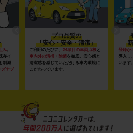
プロ品質の
〜
「安心・安全・清潔」
新
組み
。
ご利用のたびに、
24項目の車両点検
と
登録か
既存イ
車内外の清掃・除菌
を徹底。安心感と
導入し
を削減
清潔感を感じていただける車内環境に
います
ーズナブ
こだわっています。