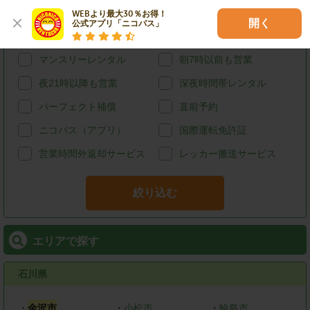
給油可能
ETCレンタル
WEBより最大30％お得！

開く
公式アプリ「ニコパス」
宅配レンタカー
ウィークリーレンタル
マンスリーレンタル
朝7時以前も営業
夜21時以降も営業
深夜時間帯レンタル
パーフェクト補償
直前予約
ニコパス（アプリ）
国際運転免許証
営業時間外返却サービス
レッカー搬送サービス
絞り込む
エリアで探す
石川県
・
金沢市
・
小松市
・
輪島市