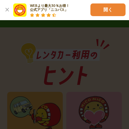
詳しく見る
WEBより最大30％お得！

開く
公式アプリ「ニコパス」