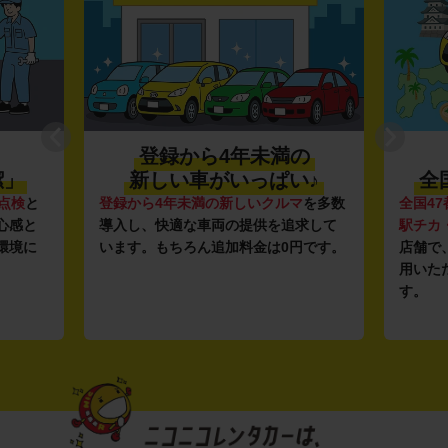
登録から4年未満の
潔」
新しい車がいっぱい♪
全
点検
と
登録から4年未満の新しいクルマ
を多数
全国47
心感と
導入し、快適な車両の提供を追求して
駅チカ
環境に
います。もちろん追加料金は0円です。
店舗で
用いた
す。