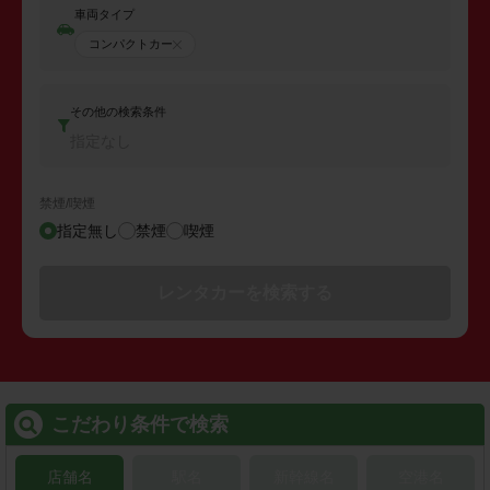
車両タイプ
コンパクトカー
その他の検索条件
指定なし
禁煙/喫煙
指定無し
禁煙
喫煙
レンタカーを検索する
こだわり条件で検索
店舗名
駅名
新幹線名
空港名