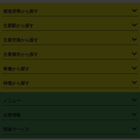
都道府県から探す
・
北海道
・
青森県
・
岩手県
・
宮城県
・
秋田県
・
山形県
主要駅から探す
・
福島県
・
東京都
・
神奈川県
・
埼玉県
・
千葉県
・
茨城県
・
札幌駅
・
仙台駅
・
新宿駅
・
池袋駅
・
渋谷駅
・
東京駅
主要空港から探す
・
栃木県
・
群馬県
・
山梨県
・
愛知県
・
静岡県
・
岐阜県
・
横浜駅
・
川崎駅
・
大宮駅
・
西船橋駅
・
柏駅
・
名古屋駅
・
新千歳空港
・
仙台空港
主要都市から探す
・
長野県
・
新潟県
・
富山県
・
石川県
・
福井県
・
大阪府
・
大阪駅
・
難波駅
・
三宮駅
・
京都駅
・
広島駅
・
博多駅
・
成田空港
・
羽田空港
・
兵庫県
・
京都府
・
滋賀県
・
和歌山県
・
奈良県
・
三重県
・
札幌市
・
仙台市
車種から探す
・
熊本駅
・
那覇空港駅
・
中部国際空港セントレア
・
関西国際空港
・
鳥取県
・
島根県
・
岡山県
・
広島県
・
山口県
・
徳島県
・
千葉市
・
さいたま市
・
軽自動車
・
コンパクトカー
・
ステーションワゴン・セダン
特徴から探す
・
大阪国際空港（伊丹空港）
・
神戸空港
・
香川県
・
愛媛県
・
高知県
・
福岡県
・
佐賀県
・
長崎県
・
横浜市
・
川崎市
・
ミニバン・ワンボックス
・
高級ミニバン・ワンボックス
・
SUV
・
岡山空港
・
徳島空港
・
ハイブリッド
・
宅配レンタカー
・
ETCカードレンタル
・
熊本県
・
大分県
・
宮崎県
・
鹿児島県
・
沖縄県
・
相模原市
・
新潟市
メニュー
・
軽トラック・商用バン
・
福岡空港
・
鹿児島空港
・
長期レンタル
・
深夜時間帯レンタル
・
免責補償プラス
・
静岡市
・
浜松市
・
・
トラック・バン
トップページ
・
はじめての方へ
・
ご利用案内
(タウンエースバン、ライトエースバン等)
企業情報
・
那覇空港
・
パーフェクト補償
・
スタッドレスタイヤ
・
直前予約
・
名古屋市
・
京都市
・
・
トラック・バン
ベストレート保証
・
予約から返却まで
・
・
店舗オリジナル
利用シーン別ガイ
(ハイエースバン・キャラバン等)
・
・
ニコパス(アプリ)
会社概要
・
ニュース
・
国際運転免許証
・
フランチャイズ募集
・
営業時間外返却サービス
・
個人情報保護
関連サービス
・
大阪市
・
堺市
ド
・
・
レッカー搬送サービス
カスタマーハラスメントに対する基本方針