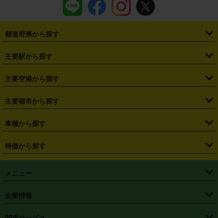
都道府県から探す
・
北海道
・
青森県
・
岩手県
・
宮城県
・
秋田県
・
山形県
主要駅から探す
・
福島県
・
東京都
・
神奈川県
・
埼玉県
・
千葉県
・
茨城県
・
札幌駅
・
仙台駅
・
新宿駅
・
池袋駅
・
渋谷駅
・
東京駅
主要空港から探す
・
栃木県
・
群馬県
・
山梨県
・
愛知県
・
静岡県
・
岐阜県
・
横浜駅
・
川崎駅
・
大宮駅
・
西船橋駅
・
柏駅
・
名古屋駅
・
新千歳空港
・
仙台空港
主要都市から探す
・
長野県
・
新潟県
・
富山県
・
石川県
・
福井県
・
大阪府
・
大阪駅
・
難波駅
・
三宮駅
・
京都駅
・
広島駅
・
博多駅
・
成田空港
・
羽田空港
・
兵庫県
・
京都府
・
滋賀県
・
和歌山県
・
奈良県
・
三重県
・
札幌市
・
仙台市
車種から探す
・
熊本駅
・
那覇空港駅
・
中部国際空港セントレア
・
関西国際空港
・
鳥取県
・
島根県
・
岡山県
・
広島県
・
山口県
・
徳島県
・
千葉市
・
さいたま市
・
軽自動車
・
コンパクトカー
・
ステーションワゴン・セダン
特徴から探す
・
大阪国際空港（伊丹空港）
・
神戸空港
・
香川県
・
愛媛県
・
高知県
・
福岡県
・
佐賀県
・
長崎県
・
横浜市
・
川崎市
・
ミニバン・ワンボックス
・
高級ミニバン・ワンボックス
・
SUV
・
岡山空港
・
徳島空港
・
ハイブリッド
・
宅配レンタカー
・
ETCカードレンタル
・
熊本県
・
大分県
・
宮崎県
・
鹿児島県
・
沖縄県
・
相模原市
・
新潟市
メニュー
・
軽トラック・商用バン
・
福岡空港
・
鹿児島空港
・
長期レンタル
・
深夜時間帯レンタル
・
免責補償プラス
・
静岡市
・
浜松市
・
・
トラック・バン
トップページ
・
はじめての方へ
・
ご利用案内
(タウンエースバン、ライトエースバン等)
企業情報
・
那覇空港
・
パーフェクト補償
・
スタッドレスタイヤ
・
直前予約
・
名古屋市
・
京都市
・
・
トラック・バン
ベストレート保証
・
予約から返却まで
・
・
店舗オリジナル
利用シーン別ガイ
(ハイエースバン・キャラバン等)
・
・
ニコパス(アプリ)
会社概要
・
ニュース
・
国際運転免許証
・
フランチャイズ募集
・
営業時間外返却サービス
・
個人情報保護
関連サービス
・
大阪市
・
堺市