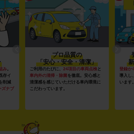
プロ品質の
〜
「安心・安全・清潔」
新
組み
。
ご利用のたびに、
24項目の車両点検
と
登録か
既存イ
車内外の清掃・除菌
を徹底。安心感と
導入し
を削減
清潔感を感じていただける車内環境に
います
ーズナブ
こだわっています。