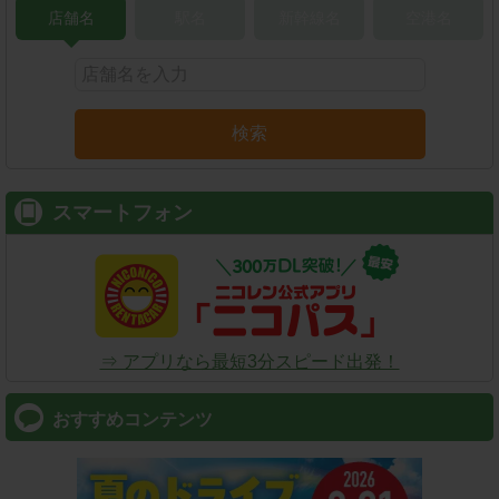
店舗名
駅名
新幹線名
空港名
検索
スマートフォン
⇒ アプリなら最短3分スピード出発！
おすすめコンテンツ