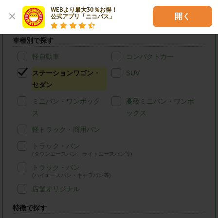
WEBより最大30％お得！

金沢市のニコニコレンタカーを条件検索
開く
公式アプリ「ニコパス」
車種別で探す
軽自動車
コンパクトカー
ステーションワゴン・
SUV
セダン
ミニバン・ワンボック
高級ミニバン・ワンボ
ス
ックス
軽トラック・商用バン
トラック・バン
(タウンエースバン、ライトエースバン等)
トラック・バン
(ハイエースバン・キャラバン等)
店舗オリジナル
特徴で探す