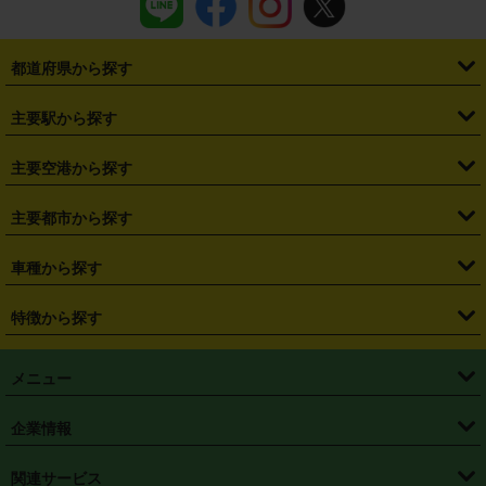
都道府県から探す
・
北海道
・
青森県
・
岩手県
・
宮城県
・
秋田県
・
山形県
主要駅から探す
・
福島県
・
東京都
・
神奈川県
・
埼玉県
・
千葉県
・
茨城県
・
札幌駅
・
仙台駅
・
新宿駅
・
池袋駅
・
渋谷駅
・
東京駅
主要空港から探す
・
栃木県
・
群馬県
・
山梨県
・
愛知県
・
静岡県
・
岐阜県
・
横浜駅
・
川崎駅
・
大宮駅
・
西船橋駅
・
柏駅
・
名古屋駅
・
新千歳空港
・
仙台空港
主要都市から探す
・
長野県
・
新潟県
・
富山県
・
石川県
・
福井県
・
大阪府
・
大阪駅
・
難波駅
・
三宮駅
・
京都駅
・
広島駅
・
博多駅
・
成田空港
・
羽田空港
・
兵庫県
・
京都府
・
滋賀県
・
和歌山県
・
奈良県
・
三重県
・
札幌市
・
仙台市
車種から探す
・
熊本駅
・
那覇空港駅
・
中部国際空港セントレア
・
関西国際空港
・
鳥取県
・
島根県
・
岡山県
・
広島県
・
山口県
・
徳島県
・
千葉市
・
さいたま市
・
軽自動車
・
コンパクトカー
・
ステーションワゴン・セダン
特徴から探す
・
大阪国際空港（伊丹空港）
・
神戸空港
・
香川県
・
愛媛県
・
高知県
・
福岡県
・
佐賀県
・
長崎県
・
横浜市
・
川崎市
・
ミニバン・ワンボックス
・
高級ミニバン・ワンボックス
・
SUV
・
岡山空港
・
徳島空港
・
ハイブリッド
・
宅配レンタカー
・
ETCカードレンタル
・
熊本県
・
大分県
・
宮崎県
・
鹿児島県
・
沖縄県
・
相模原市
・
新潟市
メニュー
・
軽トラック・商用バン
・
福岡空港
・
鹿児島空港
・
長期レンタル
・
深夜時間帯レンタル
・
免責補償プラス
・
静岡市
・
浜松市
・
・
トラック・バン
トップページ
・
はじめての方へ
・
ご利用案内
(タウンエースバン、ライトエースバン等)
企業情報
・
那覇空港
・
パーフェクト補償
・
スタッドレスタイヤ
・
直前予約
・
名古屋市
・
京都市
・
・
トラック・バン
ベストレート保証
・
予約から返却まで
・
・
店舗オリジナル
利用シーン別ガイ
(ハイエースバン・キャラバン等)
・
・
ニコパス(アプリ)
会社概要
・
ニュース
・
国際運転免許証
・
フランチャイズ募集
・
営業時間外返却サービス
・
個人情報保護
関連サービス
・
大阪市
・
堺市
ド