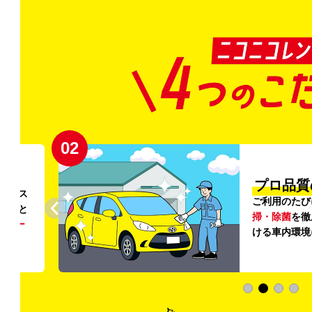
02
円〜
プロ品質
リンス
ご利用のたび
ること
掃・除菌
を徹
う
リー
ける車内環境