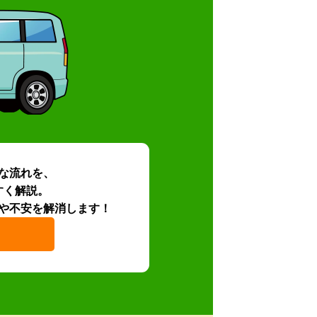
な流れを、
すく解説。
や不安を解消します！