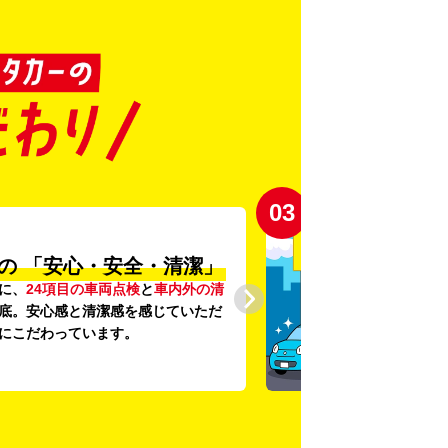
03
の
「安心・安全・清潔」
に、
24項目の車両点検
と
車内外の清
底。安心感と清潔感を感じていただ
にこだわっています。