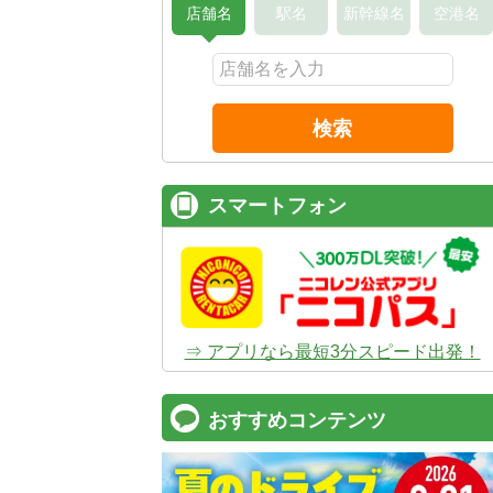
店舗名
駅名
新幹線名
空港名
検索
スマートフォン
⇒ アプリなら最短3分スピード出発！
おすすめコンテンツ