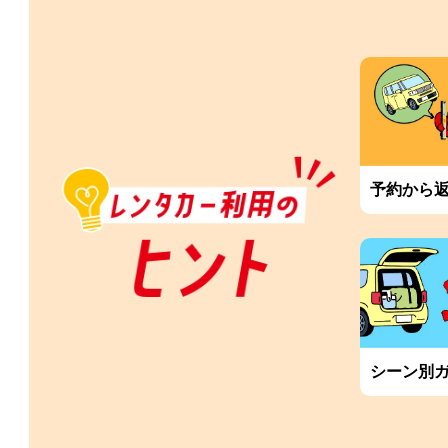
予約から
シーン別