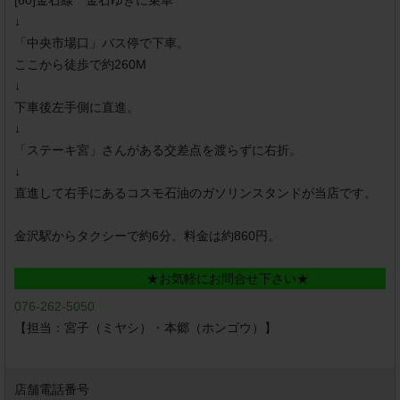
↓
「中央市場口」バス停で下車。
ここから徒歩で約260M
↓
下車後左手側に直進。
↓
「ステーキ宮」さんがある交差点を渡らずに右折。
↓
直進して右手にあるコスモ石油のガソリンスタンドが当店です。
金沢駅からタクシーで約6分。料金は約860円。
★お気軽にお問合せ下さい★
076-262-5050
【担当：宮子（ミヤシ）・本郷（ホンゴウ）】
店舗電話番号