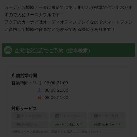
カーナビも地図データは最新ではありませんが標準で付いておりま
すので大変リーズナブルです！

アクアのカーナビはオーディオディスプレイなのでスマートフォン
と連携して地図や音楽などを表示できる機能があります！

金沢北安江店でご予約（空車検索）
店舗営業時間
営業時間：
平日
08:00
-
21:00
土
08:00-21:00
日
08:00-21:00
対応サービス
ガソスタ併設
ETCレンタル
カーナビ無料
バイク預かり
自転車預かり
車両預かり
※
※
※
駐輪
スペース確認のため、店舗までお電話にてご相談ください。