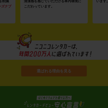
削減
清潔感を感じていただける車内環境に
います。
ズナブ
こだわっています。
選ばれる理由を見る