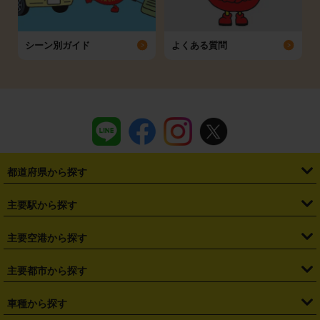
シーン別ガイド
よくある質問
都道府県から探す
・
北海道
・
青森県
・
岩手県
・
宮城県
・
秋田県
・
山形県
主要駅から探す
・
福島県
・
東京都
・
神奈川県
・
埼玉県
・
千葉県
・
茨城県
・
札幌駅
・
仙台駅
・
新宿駅
・
池袋駅
・
渋谷駅
・
東京駅
主要空港から探す
・
栃木県
・
群馬県
・
山梨県
・
愛知県
・
静岡県
・
岐阜県
・
横浜駅
・
川崎駅
・
大宮駅
・
西船橋駅
・
柏駅
・
名古屋駅
・
新千歳空港
・
仙台空港
主要都市から探す
・
長野県
・
新潟県
・
富山県
・
石川県
・
福井県
・
大阪府
・
大阪駅
・
難波駅
・
三宮駅
・
京都駅
・
広島駅
・
博多駅
・
成田空港
・
羽田空港
・
兵庫県
・
京都府
・
滋賀県
・
和歌山県
・
奈良県
・
三重県
・
札幌市
・
仙台市
車種から探す
・
熊本駅
・
那覇空港駅
・
中部国際空港セントレア
・
関西国際空港
・
鳥取県
・
島根県
・
岡山県
・
広島県
・
山口県
・
徳島県