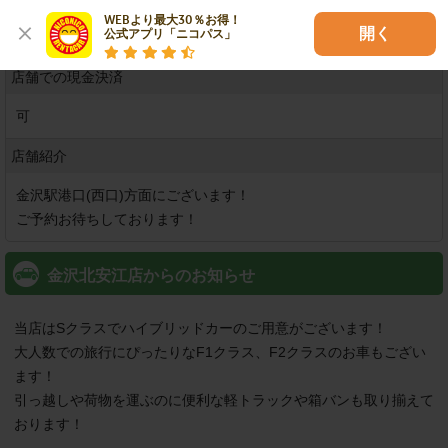
※
上記カードでも事情によりご利用できない場合もございます。
WEBより最大30％お得！

開く
公式アプリ「ニコパス」
予めご了承ください。
店舗での現金決済
可
店舗紹介
金沢駅港口(西口)方面にございます！

金沢北安江店からのお知らせ
当店はSクラスでハイブリッドカーのご用意がございます！

大人数での旅行にぴったりなF1クラス、F2クラスのお車もござい
ます！

引っ越しや荷物を運ぶのに便利な軽トラックや箱バンも取り揃えて
おります！
