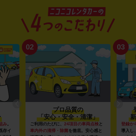
02
03
プロ品質の
登
「安心・安全・清潔」
新
み
。
ご利用のたびに、
24項目の車両点検
と
登録から
存イ
車内外の清掃・除菌
を徹底。安心感と
導入し、