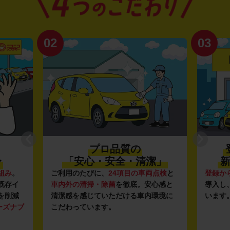
02
03
プロ品質の
〜
「安心・安全・清潔」
新
組み
。
ご利用のたびに、
24項目の車両点検
と
登録か
既存イ
車内外の清掃・除菌
を徹底。安心感と
導入し
を削減
清潔感を感じていただける車内環境に
います
ーズナブ
こだわっています。