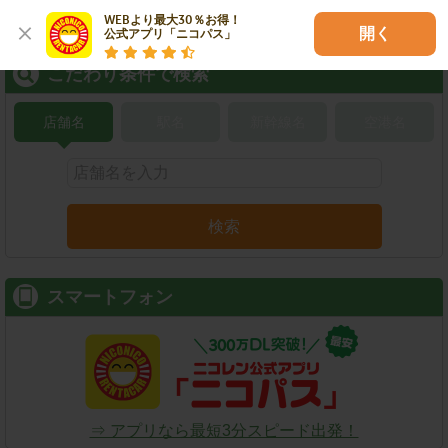
WEBより最大30％お得！

開く
公式アプリ「ニコパス」
こだわり条件で検索
店舗名
駅名
新幹線名
空港名
検索
スマートフォン
⇒ アプリなら最短3分スピード出発！