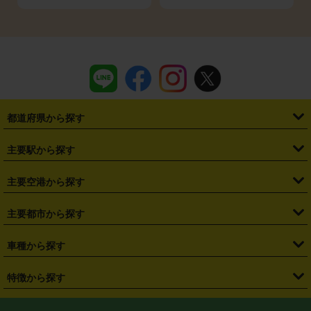
都道府県から探す
・
北海道
・
青森県
・
岩手県
・
宮城県
・
秋田県
・
山形県
主要駅から探す
・
福島県
・
東京都
・
神奈川県
・
埼玉県
・
千葉県
・
茨城県
・
札幌駅
・
仙台駅
・
新宿駅
・
池袋駅
・
渋谷駅
・
東京駅
主要空港から探す
・
栃木県
・
群馬県
・
山梨県
・
愛知県
・
静岡県
・
岐阜県
・
横浜駅
・
川崎駅
・
大宮駅
・
西船橋駅
・
柏駅
・
名古屋駅
・
新千歳空港
・
仙台空港
主要都市から探す
・
長野県
・
新潟県
・
富山県
・
石川県
・
福井県
・
大阪府
・
大阪駅
・
難波駅
・
三宮駅
・
京都駅
・
広島駅
・
博多駅
・
成田空港
・
羽田空港
・
兵庫県
・
京都府
・
滋賀県
・
和歌山県
・
奈良県
・
三重県
・
札幌市
・
仙台市
車種から探す
・
熊本駅
・
那覇空港駅
・
中部国際空港セントレア
・
関西国際空港
・
鳥取県
・
島根県
・
岡山県
・
広島県
・
山口県
・
徳島県
・
千葉市
・
さいたま市
・
軽自動車
・
コンパクトカー
・
ステーションワゴン・セダン
特徴から探す
・
大阪国際空港（伊丹空港）
・
神戸空港
・
香川県
・
愛媛県
・
高知県
・
福岡県
・
佐賀県
・
長崎県
・
横浜市
・
川崎市
・
ミニバン・ワンボックス
・
高級ミニバン・ワンボックス
・
SUV
・
岡山空港
・
徳島空港
・
ハイブリッド
・
宅配レンタカー
・
ETCカードレンタル
・
熊本県
・
大分県
・
宮崎県
・
鹿児島県
・
沖縄県
・
相模原市
・
新潟市