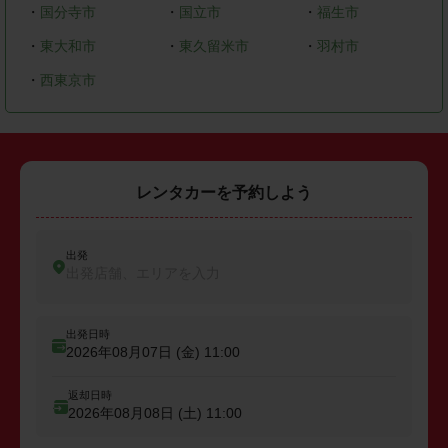
・
国分寺市
・
国立市
・
福生市
・
東大和市
・
東久留米市
・
羽村市
・
西東京市
レンタカーを予約しよう
出発
出発店舗、エリアを入力
出発日時
2026年08月07日 (金)
11:00
返却日時
2026年08月08日 (土)
11:00