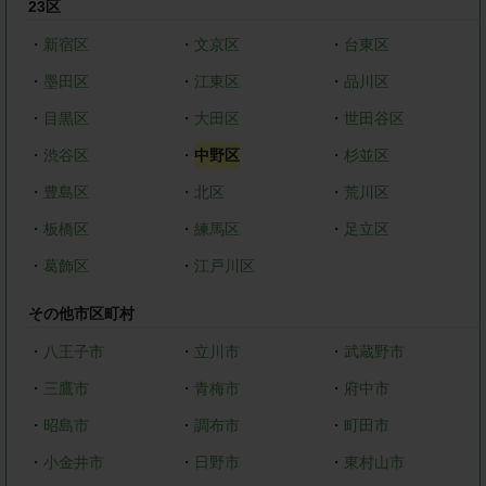
23区
・
新宿区
・
文京区
・
台東区
・
墨田区
・
江東区
・
品川区
・
目黒区
・
大田区
・
世田谷区
・
渋谷区
・
中野区
・
杉並区
・
豊島区
・
北区
・
荒川区
・
板橋区
・
練馬区
・
足立区
・
葛飾区
・
江戸川区
その他市区町村
・
八王子市
・
立川市
・
武蔵野市
・
三鷹市
・
青梅市
・
府中市
・
昭島市
・
調布市
・
町田市
・
小金井市
・
日野市
・
東村山市