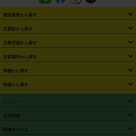
都道府県から探す
・
北海道
・
青森県
・
岩手県
・
宮城県
・
秋田県
・
山形県
主要駅から探す
・
福島県
・
東京都
・
神奈川県
・
埼玉県
・
千葉県
・
茨城県
・
札幌駅
・
仙台駅
・
新宿駅
・
池袋駅
・
渋谷駅
・
東京駅
主要空港から探す
・
栃木県
・
群馬県
・
山梨県
・
愛知県
・
静岡県
・
岐阜県
・
横浜駅
・
川崎駅
・
大宮駅
・
西船橋駅
・
柏駅
・
名古屋駅
・
新千歳空港
・
仙台空港
主要都市から探す
・
長野県
・
新潟県
・
富山県
・
石川県
・
福井県
・
大阪府
・
大阪駅
・
難波駅
・
三宮駅
・
京都駅
・
広島駅
・
博多駅
・
成田空港
・
羽田空港
・
兵庫県
・
京都府
・
滋賀県
・
和歌山県
・
奈良県
・
三重県
・
札幌市
・
仙台市
車種から探す
・
熊本駅
・
那覇空港駅
・
中部国際空港セントレア
・
関西国際空港
・
鳥取県
・
島根県
・
岡山県
・
広島県
・
山口県
・
徳島県
・
千葉市
・
さいたま市
・
軽自動車
・
コンパクトカー
・
ステーションワゴン・セダン
特徴から探す
・
大阪国際空港（伊丹空港）
・
神戸空港
・
香川県
・
愛媛県
・
高知県
・
福岡県
・
佐賀県
・
長崎県
・
横浜市
・
川崎市
・
ミニバン・ワンボックス
・
高級ミニバン・ワンボックス
・
SUV
・
岡山空港
・
徳島空港
・
ハイブリッド
・
宅配レンタカー
・
ETCカードレンタル
・
熊本県
・
大分県
・
宮崎県
・
鹿児島県
・
沖縄県
・
相模原市
・
新潟市
メニュー
・
軽トラック・商用バン
・
福岡空港
・
鹿児島空港
・
長期レンタル
・
深夜時間帯レンタル
・
免責補償プラス
・
静岡市
・
浜松市
・
・
トラック・バン
トップページ
・
はじめての方へ
・
ご利用案内
(タウンエースバン、ライトエースバン等)
企業情報
・
那覇空港
・
パーフェクト補償
・
スタッドレスタイヤ
・
直前予約
・
名古屋市
・
京都市
・
・
トラック・バン
ベストレート保証
・
予約から返却まで
・
・
店舗オリジナル
利用シーン別ガイ
(ハイエースバン・キャラバン等)
・
・
ニコパス(アプリ)
会社概要
・
ニュース
・
国際運転免許証
・
フランチャイズ募集
・
営業時間外返却サービス
・
個人情報保護
関連サービス
・
大阪市
・
堺市
ド