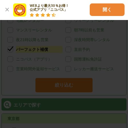
カード決済
スタッドレス
WEBより最大30％お得！

開く
公式アプリ「ニコパス」
給油可能
ETCレンタル
宅配レンタカー
ウィークリーレンタル
マンスリーレンタル
朝7時以前も営業
夜21時以降も営業
深夜時間帯レンタル
パーフェクト補償
直前予約
ニコパス（アプリ）
国際運転免許証
営業時間外返却サービス
レッカー搬送サービス
絞り込む
エリアで探す
東京都