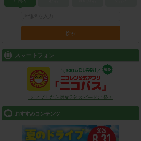
店舗名
駅名
新幹線名
空港名
検索
スマートフォン
⇒ アプリなら最短3分スピード出発！
おすすめコンテンツ