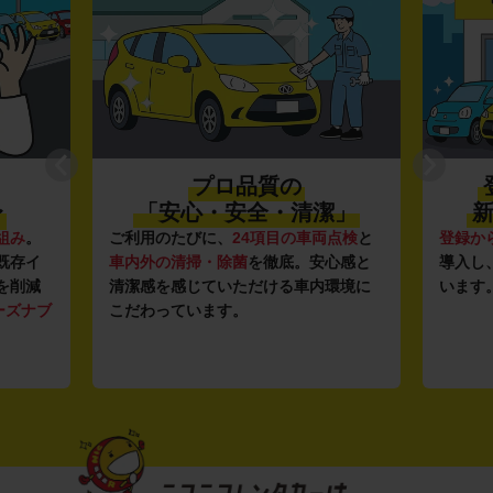
プロ品質の
〜
「安心・安全・清潔」
新
組み
。
ご利用のたびに、
24項目の車両点検
と
登録か
既存イ
車内外の清掃・除菌
を徹底。安心感と
導入し
を削減
清潔感を感じていただける車内環境に
います
ーズナブ
こだわっています。