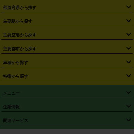
都道府県から探す
・
北海道
・
青森県
・
岩手県
・
宮城県
・
秋田県
・
山形県
主要駅から探す
・
福島県
・
東京都
・
神奈川県
・
埼玉県
・
千葉県
・
茨城県
・
札幌駅
・
仙台駅
・
新宿駅
・
池袋駅
・
渋谷駅
・
東京駅
主要空港から探す
・
栃木県
・
群馬県
・
山梨県
・
愛知県
・
静岡県
・
岐阜県
・
横浜駅
・
川崎駅
・
大宮駅
・
西船橋駅
・
柏駅
・
名古屋駅
・
新千歳空港
・
仙台空港
主要都市から探す
・
長野県
・
新潟県
・
富山県
・
石川県
・
福井県
・
大阪府
・
大阪駅
・
難波駅
・
三宮駅
・
京都駅
・
広島駅
・
博多駅
・
成田空港
・
羽田空港
・
兵庫県
・
京都府
・
滋賀県
・
和歌山県
・
奈良県
・
三重県
・
札幌市
・
仙台市
車種から探す
・
熊本駅
・
那覇空港駅
・
中部国際空港セントレア
・
関西国際空港
・
鳥取県
・
島根県
・
岡山県
・
広島県
・
山口県
・
徳島県
・
千葉市
・
さいたま市
・
軽自動車
・
コンパクトカー
・
ステーションワゴン・セダン
特徴から探す
・
大阪国際空港（伊丹空港）
・
神戸空港
・
香川県
・
愛媛県
・
高知県
・
福岡県
・
佐賀県
・
長崎県
・
横浜市
・
川崎市
・
ミニバン・ワンボックス
・
高級ミニバン・ワンボックス
・
SUV
・
岡山空港
・
徳島空港
・
ハイブリッド
・
宅配レンタカー
・
ETCカードレンタル
・
熊本県
・
大分県
・
宮崎県
・
鹿児島県
・
沖縄県
・
相模原市
・
新潟市
メニュー
・
軽トラック・商用バン
・
福岡空港
・
鹿児島空港
・
長期レンタル
・
深夜時間帯レンタル
・
免責補償プラス
・
静岡市
・
浜松市
・
・
トラック・バン
トップページ
・
はじめての方へ
・
ご利用案内
(タウンエースバン、ライトエースバン等)
企業情報
・
那覇空港
・
パーフェクト補償
・
スタッドレスタイヤ
・
直前予約
・
名古屋市
・
京都市
・
・
トラック・バン
ベストレート保証
・
予約から返却まで
・
・
店舗オリジナル
利用シーン別ガイ
(ハイエースバン・キャラバン等)
・
・
ニコパス(アプリ)
会社概要
・
ニュース
・
国際運転免許証
・
フランチャイズ募集
・
営業時間外返却サービス
・
個人情報保護
関連サービス
・
大阪市
・
堺市
ド
・
・
レッカー搬送サービス
カスタマーハラスメントに対する基本方針
・
神戸市
・
岡山市
・
・
車種・料金
カーリースなら「定額ニコノリパック」
・
店舗を探す
・
キャンペーン