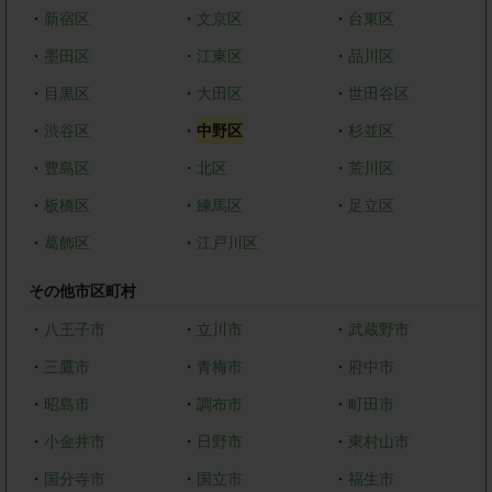
・
新宿区
・
文京区
・
台東区
・
墨田区
・
江東区
・
品川区
・
目黒区
・
大田区
・
世田谷区
・
渋谷区
・
中野区
・
杉並区
・
豊島区
・
北区
・
荒川区
・
板橋区
・
練馬区
・
足立区
・
葛飾区
・
江戸川区
その他市区町村
・
八王子市
・
立川市
・
武蔵野市
・
三鷹市
・
青梅市
・
府中市
・
昭島市
・
調布市
・
町田市
・
小金井市
・
日野市
・
東村山市
・
国分寺市
・
国立市
・
福生市