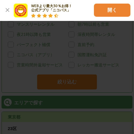
給油可能
ETCレンタル
WEBより最大30％お得！

開く
公式アプリ「ニコパス」
宅配レンタカー
ウィークリーレンタル
マンスリーレンタル
朝7時以前も営業
夜21時以降も営業
深夜時間帯レンタル
パーフェクト補償
直前予約
ニコパス（アプリ）
国際運転免許証
営業時間外返却サービス
レッカー搬送サービス
絞り込む
エリアで探す
東京都
23区