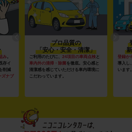
プロ品質の
〜
「安心・安全・清潔」
新
組み
。
ご利用のたびに、
24項目の車両点検
と
登録か
既存イ
車内外の清掃・除菌
を徹底。安心感と
導入し
を削減
清潔感を感じていただける車内環境に
います
ーズナブ
こだわっています。