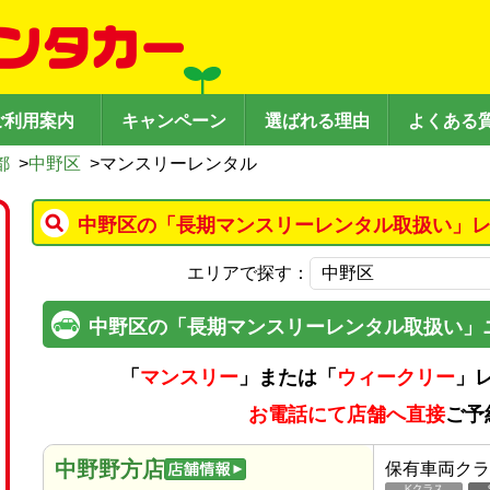
ご利用案内
キャンペーン
選ばれる理由
よくある
都
>
中野区
>
マンスリーレンタル
中野区の「長期マンスリーレンタル取扱い」レ
エリアで探す：
中野区の「長期マンスリーレンタル取扱い」
「
マンスリー
」または「
ウィークリー
」
お電話にて店舗へ直接
ご予
中野野方店
保有車両クラ