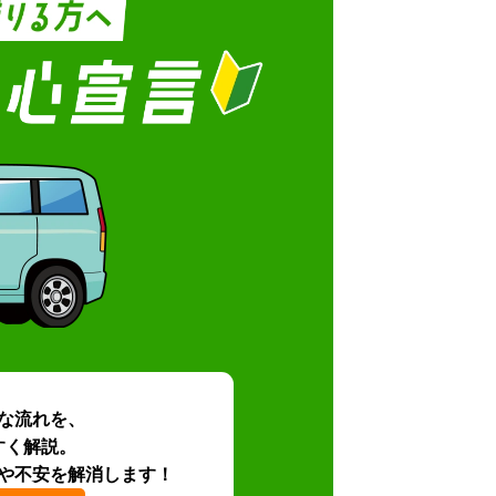
な流れを、
すく解説。
や不安を解消します！