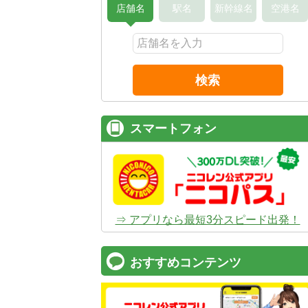
店舗名
駅名
新幹線名
空港名
検索
スマートフォン
⇒ アプリなら最短3分スピード出発！
おすすめコンテンツ