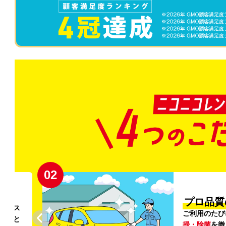
02
円〜
プロ品質
リンス
ご利用のたび
ること
掃・除菌
を徹