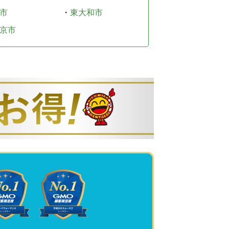
市
・
東大和市
京市