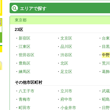
エリアで探す
東京都
23区
・
新宿区
・
文京区
・
台東
・
江東区
・
品川区
・
目黒
・
世田谷区
・
渋谷区
・
中野
・
豊島区
・
北区
・
荒川
・
練馬区
・
足立区
・
葛飾
その他市区町村
・
八王子市
・
立川市
・
武蔵
・
青梅市
・
府中市
・
昭島
・
町田市
・
小金井市
・
日野