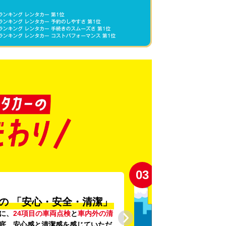
03
の
「安心・安全・清潔」
に、
24項目の車両点検
と
車内外の清
底。安心感と清潔感を感じていただ