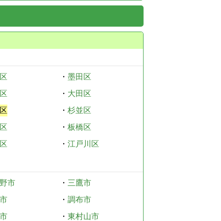
区
・
墨田区
区
・
大田区
区
・
杉並区
区
・
板橋区
区
・
江戸川区
野市
・
三鷹市
市
・
調布市
市
・
東村山市