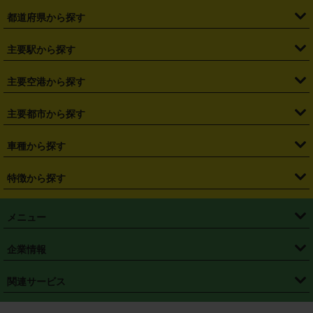
都道府県から探す
・
北海道
・
青森県
・
岩手県
・
宮城県
・
秋田県
・
山形県
主要駅から探す
・
福島県
・
東京都
・
神奈川県
・
埼玉県
・
千葉県
・
茨城県
・
札幌駅
・
仙台駅
・
新宿駅
・
池袋駅
・
渋谷駅
・
東京駅
主要空港から探す
・
栃木県
・
群馬県
・
山梨県
・
愛知県
・
静岡県
・
岐阜県
・
横浜駅
・
川崎駅
・
大宮駅
・
西船橋駅
・
柏駅
・
名古屋駅
・
新千歳空港
・
仙台空港
主要都市から探す
・
長野県
・
新潟県
・
富山県
・
石川県
・
福井県
・
大阪府
・
大阪駅
・
難波駅
・
三宮駅
・
京都駅
・
広島駅
・
博多駅
・
成田空港
・
羽田空港
・
兵庫県
・
京都府
・
滋賀県
・
和歌山県
・
奈良県
・
三重県
・
札幌市
・
仙台市
車種から探す
・
熊本駅
・
那覇空港駅
・
中部国際空港セントレア
・
関西国際空港
・
鳥取県
・
島根県
・
岡山県
・
広島県
・
山口県
・
徳島県
・
千葉市
・
さいたま市
・
軽自動車
・
コンパクトカー
・
ステーションワゴン・セダン
特徴から探す
・
大阪国際空港（伊丹空港）
・
神戸空港
・
香川県
・
愛媛県
・
高知県
・
福岡県
・
佐賀県
・
長崎県
・
横浜市
・
川崎市
・
ミニバン・ワンボックス
・
高級ミニバン・ワンボックス
・
SUV
・
岡山空港
・
徳島空港
・
ハイブリッド
・
宅配レンタカー
・
ETCカードレンタル
・
熊本県
・
大分県
・
宮崎県
・
鹿児島県
・
沖縄県
・
相模原市
・
新潟市
メニュー
・
軽トラック・商用バン
・
福岡空港
・
鹿児島空港
・
長期レンタル
・
深夜時間帯レンタル
・
免責補償プラス
・
静岡市
・
浜松市
・
・
トラック・バン
トップページ
・
はじめての方へ
・
ご利用案内
(タウンエースバン、ライトエースバン等)
企業情報
・
那覇空港
・
パーフェクト補償
・
スタッドレスタイヤ
・
直前予約
・
名古屋市
・
京都市
・
・
トラック・バン
ベストレート保証
・
予約から返却まで
・
・
店舗オリジナル
利用シーン別ガイ
(ハイエースバン・キャラバン等)
・
・
ニコパス(アプリ)
会社概要
・
ニュース
・
国際運転免許証
・
フランチャイズ募集
・
営業時間外返却サービス
・
個人情報保護
関連サービス
・
大阪市
・
堺市
ド
・
・
レッカー搬送サービス
カスタマーハラスメントに対する基本方針
・
神戸市
・
岡山市
・
・
車種・料金
カーリースなら「定額ニコノリパック」
・
店舗を探す
・
キャンペーン