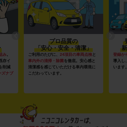
プロ品質の
〜
「安心・安全・清潔」
新
組み
。
ご利用のたびに、
24項目の車両点検
と
登録か
既存イ
車内外の清掃・除菌
を徹底。安心感と
導入し
を削減
清潔感を感じていただける車内環境に
います
ーズナブ
こだわっています。