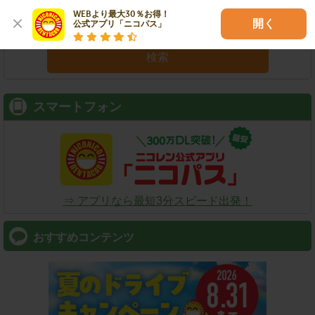
WEBより最大30％お得！

開く
公式アプリ「ニコパス」
検索
スマートフォン
⇒ アプリなら最短3分スピード出発！
おすすめコンテンツ