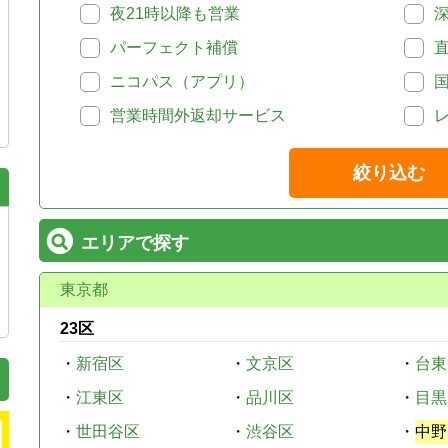
夜21時以降も営業
パーフェクト補償
ニコパス（アプリ）
営業時間外返却サービス
絞り込む
エリアで探す
東京都
23区
・
新宿区
・
文京区
・
台東
・
江東区
・
品川区
・
目黒
・
世田谷区
・
渋谷区
・
中野