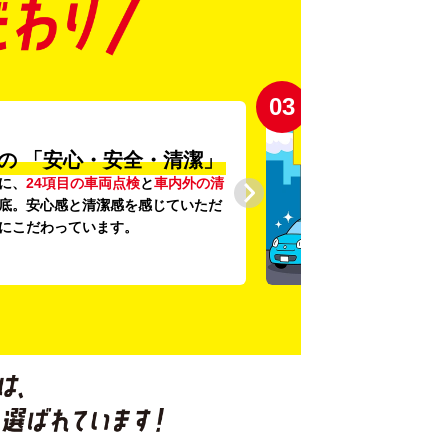
03
の
「安心・安全・清潔」
に、
24項目の車両点検
と
車内外の清
底。安心感と清潔感を感じていただ
にこだわっています。