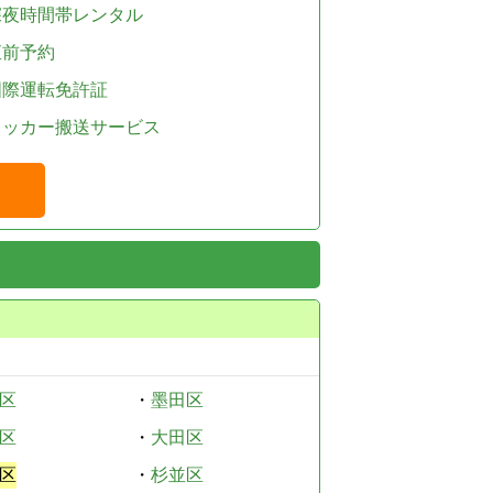
深夜時間帯レンタル
直前予約
国際運転免許証
レッカー搬送サービス
区
・
墨田区
区
・
大田区
区
・
杉並区