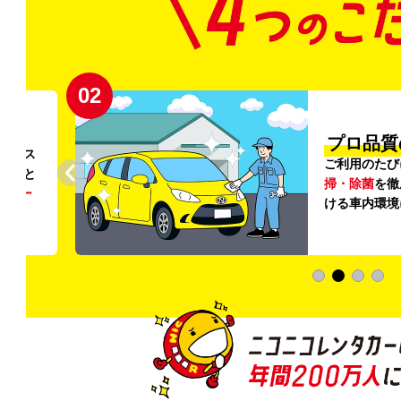
02
円〜
プロ品質
リンス
ご利用のたび
ること
掃・除菌
を徹
う
リー
ける車内環境