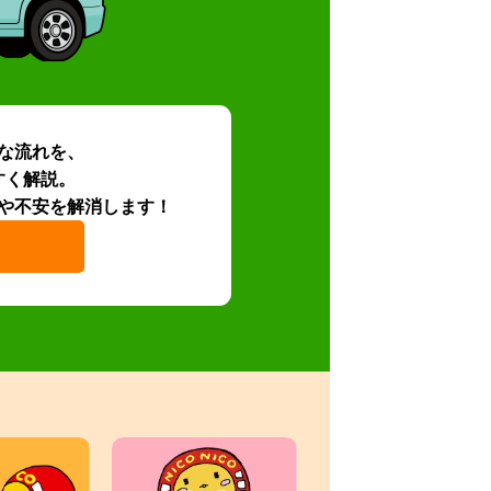
な流れを、
すく解説。
や不安を解消します！