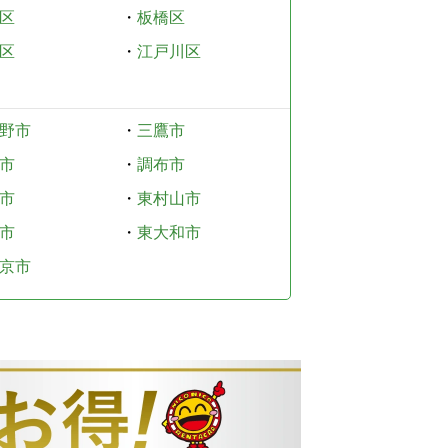
区
・
板橋区
区
・
江戸川区
野市
・
三鷹市
市
・
調布市
市
・
東村山市
市
・
東大和市
京市