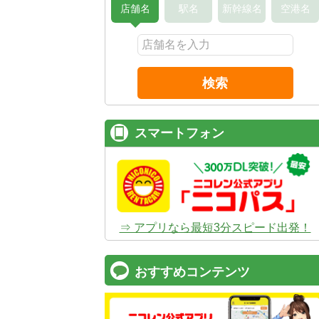
店舗名
駅名
新幹線名
空港名
検索
スマートフォン
⇒ アプリなら最短3分スピード出発！
おすすめコンテンツ