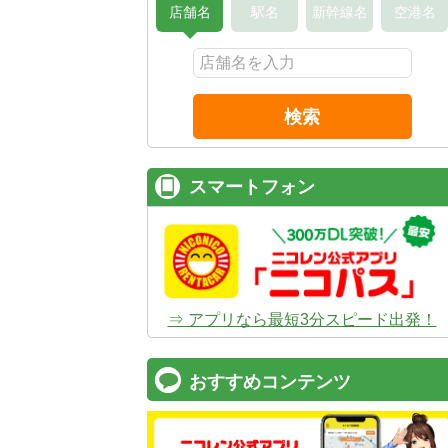
店舗名
駅名
新幹線名
空港名
検索
スマートフォン
⇒ アプリなら最短3分スピード出発！
おすすめコンテンツ