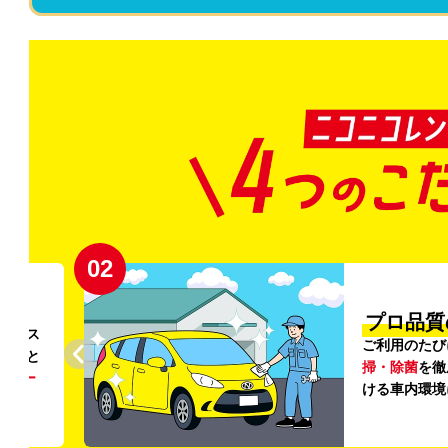
02
円〜
プロ品質
リンス
ご利用のたび
ること
掃・除菌
を徹
う
リー
ける車内環境