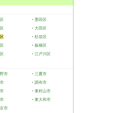
区
・
墨田区
区
・
大田区
区
・
杉並区
区
・
板橋区
区
・
江戸川区
野市
・
三鷹市
市
・
調布市
市
・
東村山市
市
・
東大和市
京市