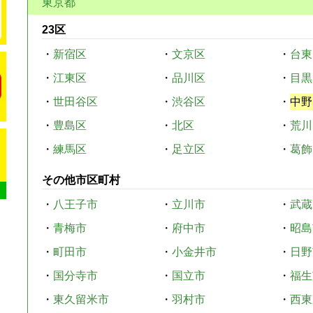
東京都
23区
・
新宿区
・
文京区
・
台東
・
江東区
・
品川区
・
目黒
・
世田谷区
・
渋谷区
・
中野
・
豊島区
・
北区
・
荒川
・
練馬区
・
足立区
・
葛飾
その他市区町村
・
八王子市
・
立川市
・
武蔵
・
青梅市
・
府中市
・
昭島
・
町田市
・
小金井市
・
日野
・
国分寺市
・
国立市
・
福生
・
東久留米市
・
羽村市
・
西東