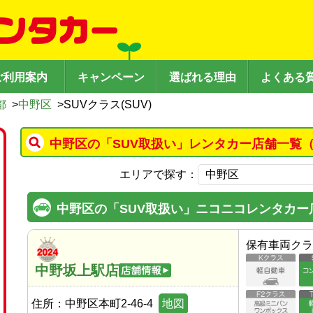
ご利用案内
キャンペーン
選ばれる理由
よくある
都
>
中野区
>
SUVクラス(SUV)
中野区の「SUV取扱い」レンタカー店舗一覧（
エリアで探す：
中野区の「SUV取扱い」ニコニコレンタカー
保有車両クラ
中野坂上駅店
住所：
中野区本町2-46-4
地図