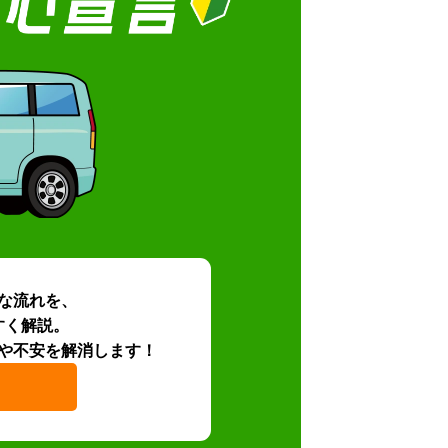
な流れを、
すく解説。
や不安を解消します！