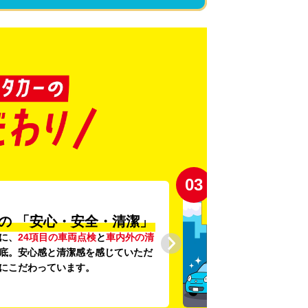
03
の
「安心・安全・清潔」
に、
24項目の車両点検
と
車内外の清
底。安心感と清潔感を感じていただ
にこだわっています。