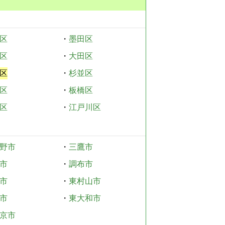
区
・
墨田区
区
・
大田区
区
・
杉並区
区
・
板橋区
区
・
江戸川区
野市
・
三鷹市
市
・
調布市
市
・
東村山市
市
・
東大和市
京市