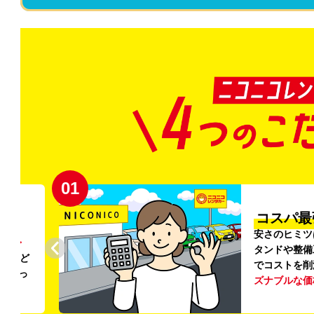
02
円〜
プロ品質
リンス
ご利用のたび
ること
掃・除菌
を徹
う
リー
ける車内環境