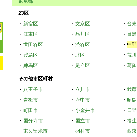
東京都
23区
・
新宿区
・
文京区
・
台東
・
江東区
・
品川区
・
目黒
・
世田谷区
・
渋谷区
・
中野
・
豊島区
・
北区
・
荒川
・
練馬区
・
足立区
・
葛飾
その他市区町村
・
八王子市
・
立川市
・
武蔵
・
青梅市
・
府中市
・
昭島
・
町田市
・
小金井市
・
日野
・
国分寺市
・
国立市
・
福生
・
東久留米市
・
羽村市
・
西東