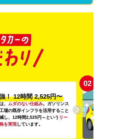
03
の
「安心・安全・清潔」
に、
24項目の車両点検
と
車内外の清
底。安心感と清潔感を感じていただ
にこだわっています。