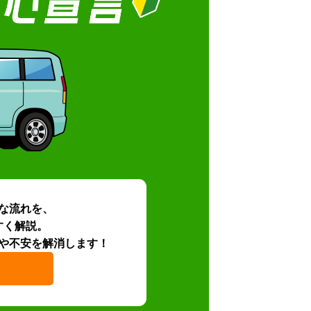
な流れを、
すく解説。
や不安を解消します！