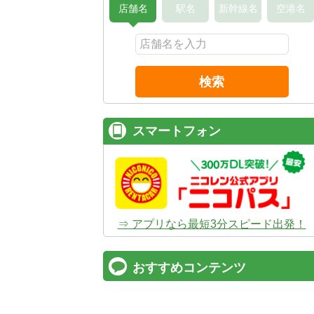
店舗名
駅名
新幹線名
空港名
検索
スマートフォン
⇒ アプリなら最短3分スピード出発！
おすすめコンテンツ