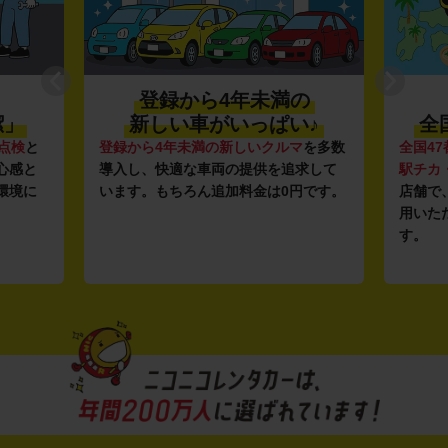
登録から4年未満の
潔」
新しい車がいっぱい♪
全
点検
と
登録から4年未満の新しいクルマ
を多数
全国47
心感と
導入し、快適な車両の提供を追求して
駅チカ
環境に
います。もちろん追加料金は0円です。
店舗で
用いた
す。