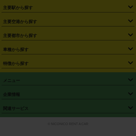
・
北海道
・
青森県
・
岩手県
・
宮城県
・
秋田県
・
山形県
主要駅から探す
・
福島県
・
東京都
・
神奈川県
・
埼玉県
・
千葉県
・
茨城県
・
札幌駅
・
仙台駅
・
新宿駅
・
池袋駅
・
渋谷駅
・
東京駅
主要空港から探す
・
栃木県
・
群馬県
・
山梨県
・
愛知県
・
静岡県
・
岐阜県
・
横浜駅
・
川崎駅
・
大宮駅
・
西船橋駅
・
柏駅
・
名古屋駅
・
新千歳空港
・
仙台空港
主要都市から探す
・
長野県
・
新潟県
・
富山県
・
石川県
・
福井県
・
大阪府
・
大阪駅
・
難波駅
・
三宮駅
・
京都駅
・
広島駅
・
博多駅
・
成田空港
・
羽田空港
・
兵庫県
・
京都府
・
滋賀県
・
和歌山県
・
奈良県
・
三重県
・
札幌市
・
仙台市
車種から探す
・
熊本駅
・
那覇空港駅
・
中部国際空港セントレア
・
関西国際空港
・
鳥取県
・
島根県
・
岡山県
・
広島県
・
山口県
・
徳島県
・
千葉市
・
さいたま市
・
軽自動車
・
コンパクトカー
・
ステーションワゴン・セダン
特徴から探す
・
大阪国際空港（伊丹空港）
・
神戸空港
・
香川県
・
愛媛県
・
高知県
・
福岡県
・
佐賀県
・
長崎県
・
横浜市
・
川崎市
・
ミニバン・ワンボックス
・
高級ミニバン・ワンボックス
・
SUV
・
岡山空港
・
徳島空港
・
ハイブリッド
・
宅配レンタカー
・
ETCカードレンタル
・
熊本県
・
大分県
・
宮崎県
・
鹿児島県
・
沖縄県
・
相模原市
・
新潟市
メニュー
・
軽トラック・商用バン
・
福岡空港
・
鹿児島空港
・
長期レンタル
・
深夜時間帯レンタル
・
免責補償プラス
・
静岡市
・
浜松市
・
・
トラック・バン
トップページ
・
はじめての方へ
・
ご利用案内
(タウンエースバン、ライトエースバン等)
企業情報
・
那覇空港
・
パーフェクト補償
・
スタッドレスタイヤ
・
直前予約
・
名古屋市
・
京都市
・
・
トラック・バン
ベストレート保証
・
予約から返却まで
・
・
店舗オリジナル
利用シーン別ガイ
(ハイエースバン・キャラバン等)
・
・
ニコパス(アプリ)
会社概要
・
ニュース
・
国際運転免許証
・
フランチャイズ募集
・
営業時間外返却サービス
・
個人情報保護
関連サービス
・
大阪市
・
堺市
ド
・
・
レッカー搬送サービス
カスタマーハラスメントに対する基本方針
・
神戸市
・
岡山市
・
・
車種・料金
カーリースなら「定額ニコノリパック」
・
店舗を探す
・
キャンペーン
© NICONICO RENT A CAR
・
特定商取引法に基づく表記
・
旅行業約款
・
広島市
・
北九州市
・
・
会員特典
超短期カーリースの「ニコリース」
・
選ばれる理由
・
安心・安全への取