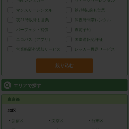
宅配レンタカー
ウィークリーレンタル
マンスリーレンタル
朝7時以前も営業
夜21時以降も営業
深夜時間帯レンタル
パーフェクト補償
直前予約
ニコパス（アプリ）
国際運転免許証
営業時間外返却サービス
レッカー搬送サービス
絞り込む
エリアで探す
東京都
23区
・
新宿区
・
文京区
・
台東区