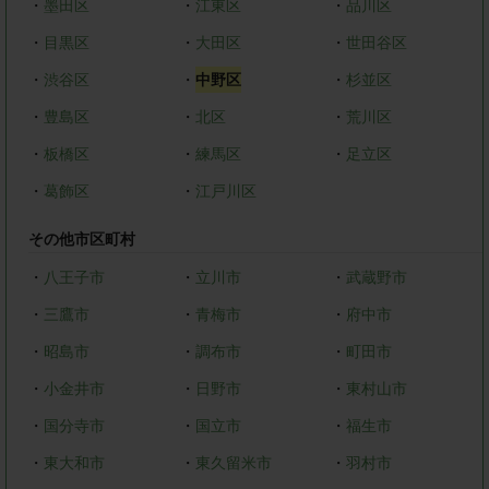
・
墨田区
・
江東区
・
品川区
・
目黒区
・
大田区
・
世田谷区
・
渋谷区
・
中野区
・
杉並区
・
豊島区
・
北区
・
荒川区
・
板橋区
・
練馬区
・
足立区
・
葛飾区
・
江戸川区
その他市区町村
・
八王子市
・
立川市
・
武蔵野市
・
三鷹市
・
青梅市
・
府中市
・
昭島市
・
調布市
・
町田市
・
小金井市
・
日野市
・
東村山市
・
国分寺市
・
国立市
・
福生市
・
東大和市
・
東久留米市
・
羽村市