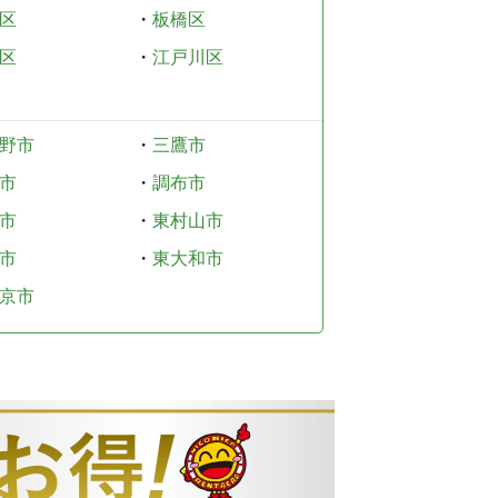
区
・
板橋区
区
・
江戸川区
野市
・
三鷹市
市
・
調布市
市
・
東村山市
市
・
東大和市
京市