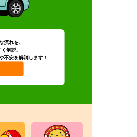
な流れを、
すく解説。
や不安を解消します！