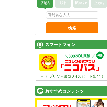
店舗名
駅名
新幹線名
空港名
検索
スマートフォン
⇒ アプリなら最短3分スピード出発！
おすすめコンテンツ