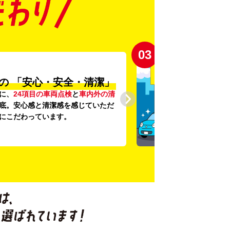
03
の
「安心・安全・清潔」
に、
24項目の車両点検
と
車内外の清
底。安心感と清潔感を感じていただ
にこだわっています。