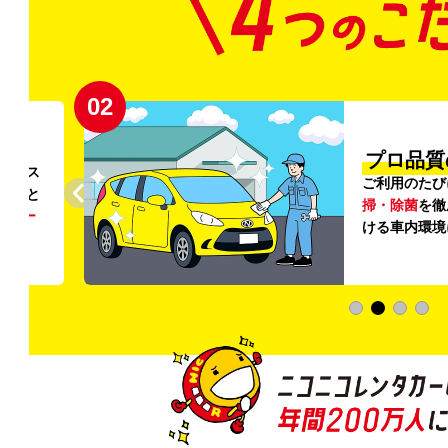
02
円〜
プロ品質
リンス
ご利用のたび
ること
掃・除菌
を徹
う
リー
ける車内環境