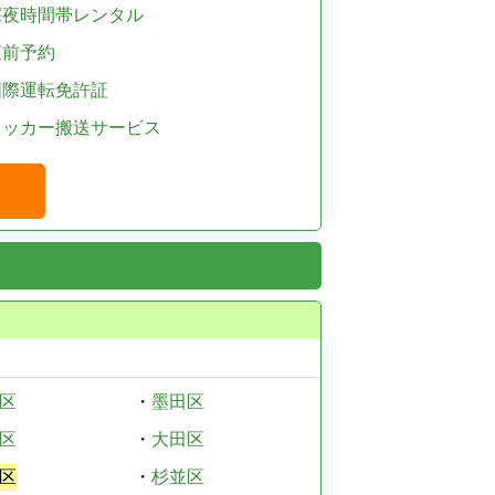
深夜時間帯レンタル
直前予約
国際運転免許証
レッカー搬送サービス
区
・
墨田区
区
・
大田区
区
・
杉並区