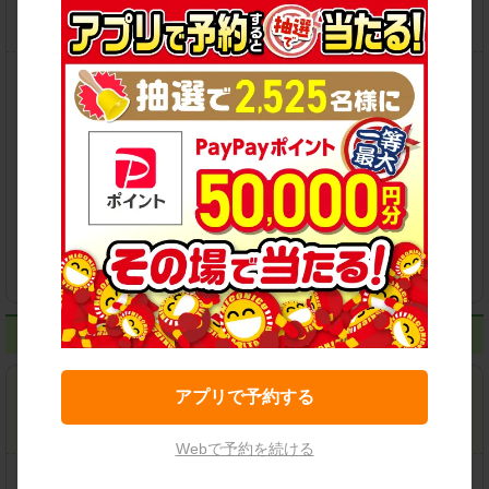
この店舗で予約する
保有車両クラス
各種サービス
立川市
アプリで予約する
立川富士見町店
Webで予約を続ける
住所：
立川市富士見町6-13-1
地図