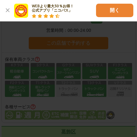
練馬南田中店
WEBより最大30％お得！

開く
公式アプリ「ニコパス」
住所：
練馬区南田中4-13-26
地図
営業時間：
00:00-24:00
この店舗で予約する
保有車両クラス
各種サービス
葛飾区