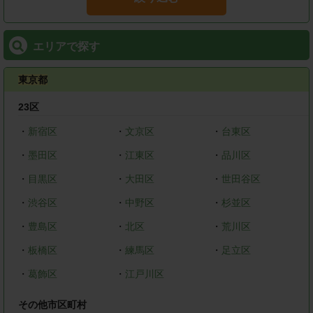
エリアで探す
東京都
23区
・
新宿区
・
文京区
・
台東区
・
墨田区
・
江東区
・
品川区
・
目黒区
・
大田区
・
世田谷区
・
渋谷区
・
中野区
・
杉並区
・
豊島区
・
北区
・
荒川区
・
板橋区
・
練馬区
・
足立区
・
葛飾区
・
江戸川区
その他市区町村