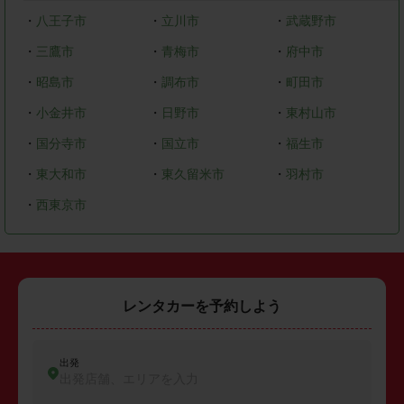
・
八王子市
・
立川市
・
武蔵野市
・
三鷹市
・
青梅市
・
府中市
・
昭島市
・
調布市
・
町田市
・
小金井市
・
日野市
・
東村山市
・
国分寺市
・
国立市
・
福生市
・
東大和市
・
東久留米市
・
羽村市
・
西東京市
レンタカーを予約しよう
出発
出発店舗、エリアを入力