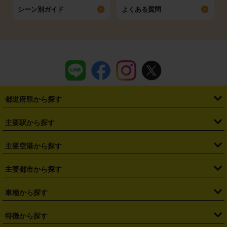
シーン別ガイド
よくある質問
都道府県から探す
・
北海道
・
青森県
・
岩手県
・
宮城県
・
秋田県
・
山形県
主要駅から探す
・
福島県
・
東京都
・
神奈川県
・
埼玉県
・
千葉県
・
茨城県
・
札幌駅
・
仙台駅
・
新宿駅
・
池袋駅
・
渋谷駅
・
東京駅
主要空港から探す
・
栃木県
・
群馬県
・
山梨県
・
愛知県
・
静岡県
・
岐阜県
・
横浜駅
・
川崎駅
・
大宮駅
・
西船橋駅
・
柏駅
・
名古屋駅
・
新千歳空港
・
仙台空港
主要都市から探す
・
長野県
・
新潟県
・
富山県
・
石川県
・
福井県
・
大阪府
・
大阪駅
・
難波駅
・
三宮駅
・
京都駅
・
広島駅
・
博多駅
・
成田空港
・
羽田空港
・
兵庫県
・
京都府
・
滋賀県
・
和歌山県
・
奈良県
・
三重県
・
札幌市
・
仙台市
車種から探す
・
熊本駅
・
那覇空港駅
・
中部国際空港セントレア
・
関西国際空港
・
鳥取県
・
島根県
・
岡山県
・
広島県
・
山口県
・
徳島県
・
千葉市
・
さいたま市
・
軽自動車
・
コンパクトカー
・
ステーションワゴン・セダン
特徴から探す
・
大阪国際空港（伊丹空港）
・
神戸空港
・
香川県
・
愛媛県
・
高知県
・
福岡県
・
佐賀県
・
長崎県
・
横浜市
・
川崎市