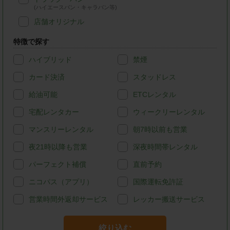
(ハイエースバン・キャラバン等)
店舗オリジナル
特徴で探す
ハイブリッド
禁煙
カード決済
スタッドレス
給油可能
ETCレンタル
宅配レンタカー
ウィークリーレンタル
マンスリーレンタル
朝7時以前も営業
夜21時以降も営業
深夜時間帯レンタル
パーフェクト補償
直前予約
ニコパス（アプリ）
国際運転免許証
営業時間外返却サービス
レッカー搬送サービス
絞り込む