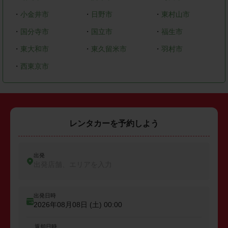
・
小金井市
・
日野市
・
東村山市
・
国分寺市
・
国立市
・
福生市
・
東大和市
・
東久留米市
・
羽村市
・
西東京市
レンタカーを予約しよう
出発
出発店舗、エリアを入力
出発日時
2026年08月08日 (土)
00:00
返却日時