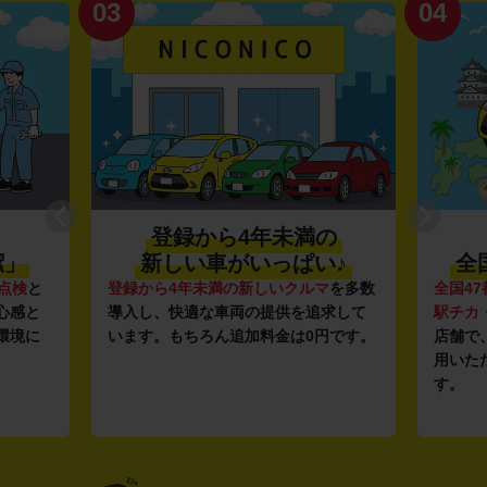
03
04
登録から4年未満の
潔」
新しい車がいっぱい♪
全
点検
と
登録から4年未満の新しいクルマ
を多数
全国47
心感と
導入し、快適な車両の提供を追求して
駅チカ
環境に
います。もちろん追加料金は0円です。
店舗で
用いた
す。