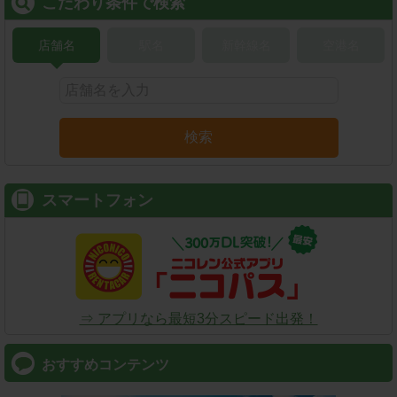
こだわり条件で検索
店舗名
駅名
新幹線名
空港名
検索
スマートフォン
⇒ アプリなら最短3分スピード出発！
おすすめコンテンツ