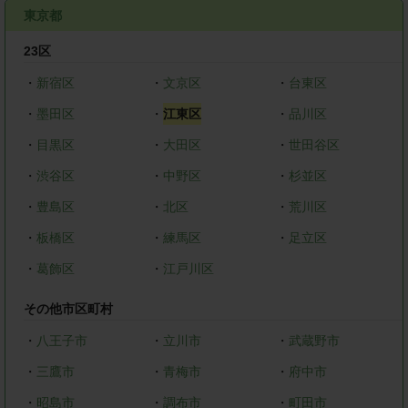
東京都
23区
・
新宿区
・
文京区
・
台東区
・
墨田区
・
江東区
・
品川区
・
目黒区
・
大田区
・
世田谷区
・
渋谷区
・
中野区
・
杉並区
・
豊島区
・
北区
・
荒川区
・
板橋区
・
練馬区
・
足立区
・
葛飾区
・
江戸川区
その他市区町村
・
八王子市
・
立川市
・
武蔵野市
・
三鷹市
・
青梅市
・
府中市
・
昭島市
・
調布市
・
町田市