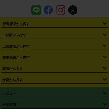
都道府県から探す
・
北海道
・
青森県
・
岩手県
・
宮城県
・
秋田県
・
山形県
主要駅から探す
・
福島県
・
東京都
・
神奈川県
・
埼玉県
・
千葉県
・
茨城県
・
札幌駅
・
仙台駅
・
新宿駅
・
池袋駅
・
渋谷駅
・
東京駅
主要空港から探す
・
栃木県
・
群馬県
・
山梨県
・
愛知県
・
静岡県
・
岐阜県
・
横浜駅
・
川崎駅
・
大宮駅
・
西船橋駅
・
柏駅
・
名古屋駅
・
新千歳空港
・
仙台空港
主要都市から探す
・
長野県
・
新潟県
・
富山県
・
石川県
・
福井県
・
大阪府
・
大阪駅
・
難波駅
・
三宮駅
・
京都駅
・
広島駅
・
博多駅
・
成田空港
・
羽田空港
・
兵庫県
・
京都府
・
滋賀県
・
和歌山県
・
奈良県
・
三重県
・
札幌市
・
仙台市
車種から探す
・
熊本駅
・
那覇空港駅
・
中部国際空港セントレア
・
関西国際空港
・
鳥取県
・
島根県
・
岡山県
・
広島県
・
山口県
・
徳島県
・
千葉市
・
さいたま市
・
軽自動車
・
コンパクトカー
・
ステーションワゴン・セダン
特徴から探す
・
大阪国際空港（伊丹空港）
・
神戸空港
・
香川県
・
愛媛県
・
高知県
・
福岡県
・
佐賀県
・
長崎県
・
横浜市
・
川崎市
・
ミニバン・ワンボックス
・
高級ミニバン・ワンボックス
・
SUV
・
岡山空港
・
徳島空港
・
ハイブリッド
・
宅配レンタカー
・
ETCカードレンタル
・
熊本県
・
大分県
・
宮崎県
・
鹿児島県
・
沖縄県
・
相模原市
・
新潟市
メニュー
・
軽トラック・商用バン
・
福岡空港
・
鹿児島空港
・
長期レンタル
・
深夜時間帯レンタル
・
免責補償プラス
・
静岡市
・
浜松市
・
・
トラック・バン
トップページ
・
はじめての方へ
・
ご利用案内
(タウンエースバン、ライトエースバン等)
企業情報
・
那覇空港
・
パーフェクト補償
・
スタッドレスタイヤ
・
直前予約
・
名古屋市
・
京都市