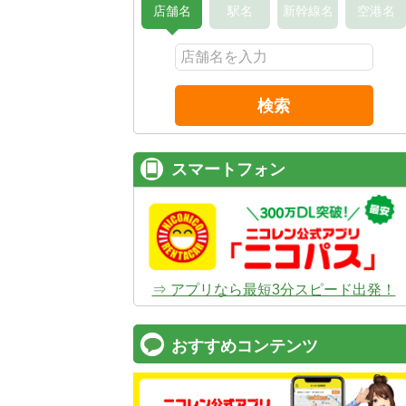
店舗名
駅名
新幹線名
空港名
検索
スマートフォン
⇒ アプリなら最短3分スピード出発！
おすすめコンテンツ