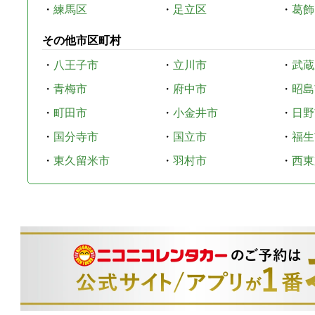
・
練馬区
・
足立区
・
葛飾
その他市区町村
・
八王子市
・
立川市
・
武蔵
・
青梅市
・
府中市
・
昭島
・
町田市
・
小金井市
・
日野
・
国分寺市
・
国立市
・
福生
・
東久留米市
・
羽村市
・
西東