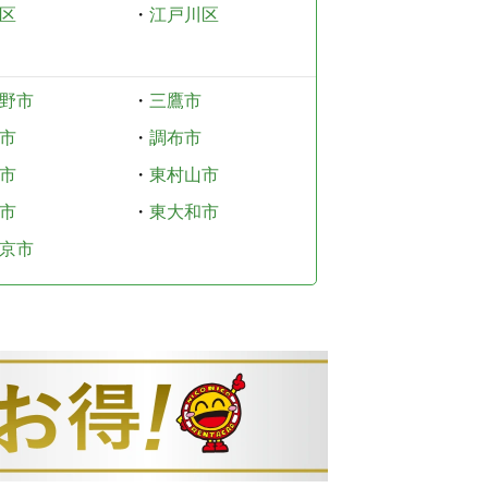
区
・
江戸川区
野市
・
三鷹市
市
・
調布市
市
・
東村山市
市
・
東大和市
京市