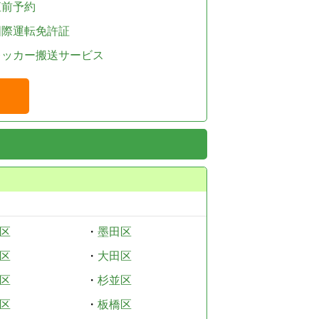
直前予約
国際運転免許証
レッカー搬送サービス
区
・
墨田区
区
・
大田区
区
・
杉並区
区
・
板橋区