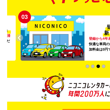
03
清潔」
新
外の清
登録から4年
いただ
快適な車両の
加料金は0円