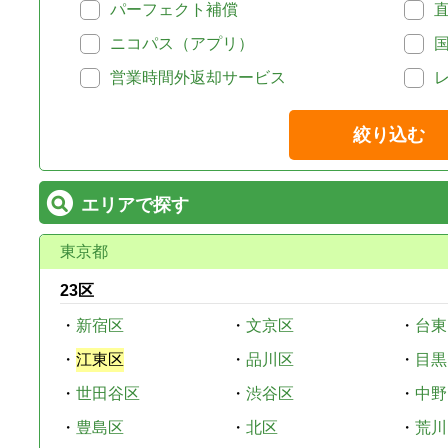
パーフェクト補償
ニコパス（アプリ）
営業時間外返却サービス
絞り込む
エリアで探す
東京都
23区
・
新宿区
・
文京区
・
台東
・
江東区
・
品川区
・
目黒
・
世田谷区
・
渋谷区
・
中野
・
豊島区
・
北区
・
荒川