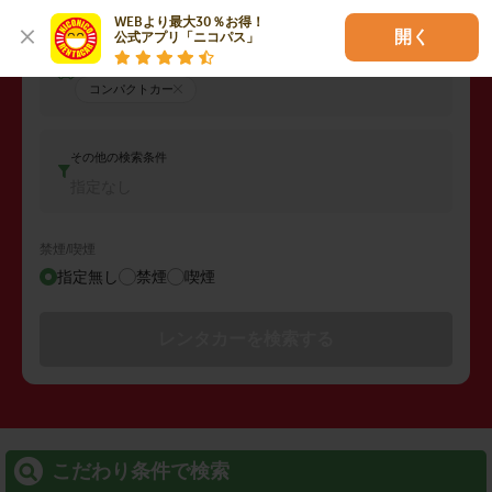
WEBより最大30％お得！

開く
公式アプリ「ニコパス」
車両タイプ
コンパクトカー
その他の検索条件
指定なし
禁煙/喫煙
指定無し
禁煙
喫煙
レンタカーを検索する
こだわり条件で検索