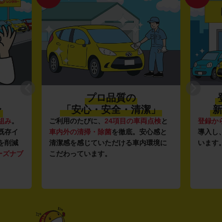
プロ品質の
〜
「安心・安全・清潔」
新
組み
。
ご利用のたびに、
24項目の車両点検
と
登録か
既存イ
車内外の清掃・除菌
を徹底。安心感と
導入し
を削減
清潔感を感じていただける車内環境に
います
ーズナブ
こだわっています。