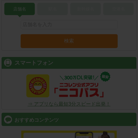
店舗名
駅名
新幹線名
空港名
検索
スマートフォン
⇒ アプリなら最短3分スピード出発！
おすすめコンテンツ