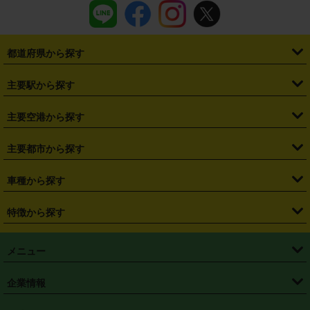
都道府県から探す
・
北海道
・
青森県
・
岩手県
・
宮城県
・
秋田県
・
山形県
主要駅から探す
・
福島県
・
東京都
・
神奈川県
・
埼玉県
・
千葉県
・
茨城県
・
札幌駅
・
仙台駅
・
新宿駅
・
池袋駅
・
渋谷駅
・
東京駅
主要空港から探す
・
栃木県
・
群馬県
・
山梨県
・
愛知県
・
静岡県
・
岐阜県
・
横浜駅
・
川崎駅
・
大宮駅
・
西船橋駅
・
柏駅
・
名古屋駅
・
新千歳空港
・
仙台空港
主要都市から探す
・
長野県
・
新潟県
・
富山県
・
石川県
・
福井県
・
大阪府
・
大阪駅
・
難波駅
・
三宮駅
・
京都駅
・
広島駅
・
博多駅
・
成田空港
・
羽田空港
・
兵庫県
・
京都府
・
滋賀県
・
和歌山県
・
奈良県
・
三重県
・
札幌市
・
仙台市
車種から探す
・
熊本駅
・
那覇空港駅
・
中部国際空港セントレア
・
関西国際空港
・
鳥取県
・
島根県
・
岡山県
・
広島県
・
山口県
・
徳島県
・
千葉市
・
さいたま市
・
軽自動車
・
コンパクトカー
・
ステーションワゴン・セダン
特徴から探す
・
大阪国際空港（伊丹空港）
・
神戸空港
・
香川県
・
愛媛県
・
高知県
・
福岡県
・
佐賀県
・
長崎県
・
横浜市
・
川崎市
・
ミニバン・ワンボックス
・
高級ミニバン・ワンボックス
・
SUV
・
岡山空港
・
徳島空港
・
ハイブリッド
・
宅配レンタカー
・
ETCカードレンタル
・
熊本県
・
大分県
・
宮崎県
・
鹿児島県
・
沖縄県
・
相模原市
・
新潟市
メニュー
・
軽トラック・商用バン
・
福岡空港
・
鹿児島空港
・
長期レンタル
・
深夜時間帯レンタル
・
免責補償プラス
・
静岡市
・
浜松市
・
・
トラック・バン
トップページ
・
はじめての方へ
・
ご利用案内
(タウンエースバン、ライトエースバン等)
企業情報
・
那覇空港
・
パーフェクト補償
・
スタッドレスタイヤ
・
直前予約
・
名古屋市
・
京都市
・
・
トラック・バン
ベストレート保証
・
予約から返却まで
・
・
店舗オリジナル
利用シーン別ガイ
(ハイエースバン・キャラバン等)
・
・
ニコパス(アプリ)
会社概要
・
ニュース
・
国際運転免許証
・
フランチャイズ募集
・
営業時間外返却サービス
・
個人情報保護