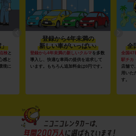
登録から4年未満の
潔」
新しい車がいっぱい♪
全
点検
と
登録から4年未満の新しいクルマ
を多数
全国47
心感と
導入し、快適な車両の提供を追求して
駅チカ
環境に
います。もちろん追加料金は0円です。
店舗で
用いた
す。