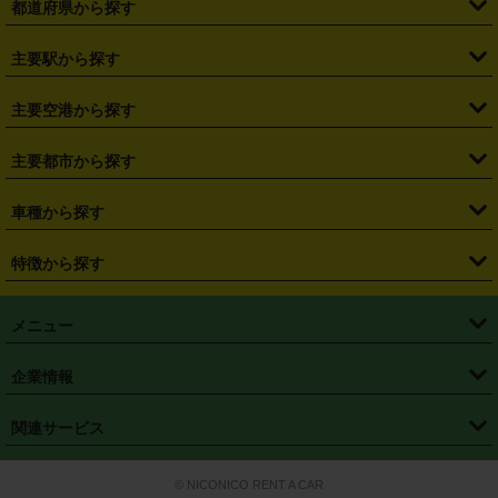
都道府県から探す
・
北海道
・
青森県
・
岩手県
・
宮城県
・
秋田県
・
山形県
主要駅から探す
・
福島県
・
東京都
・
神奈川県
・
埼玉県
・
千葉県
・
茨城県
・
札幌駅
・
仙台駅
・
新宿駅
・
池袋駅
・
渋谷駅
・
東京駅
主要空港から探す
・
栃木県
・
群馬県
・
山梨県
・
愛知県
・
静岡県
・
岐阜県
・
横浜駅
・
川崎駅
・
大宮駅
・
西船橋駅
・
柏駅
・
名古屋駅
・
新千歳空港
・
仙台空港
主要都市から探す
・
長野県
・
新潟県
・
富山県
・
石川県
・
福井県
・
大阪府
・
大阪駅
・
難波駅
・
三宮駅
・
京都駅
・
広島駅
・
博多駅
・
成田空港
・
羽田空港
・
兵庫県
・
京都府
・
滋賀県
・
和歌山県
・
奈良県
・
三重県
・
札幌市
・
仙台市
車種から探す
・
熊本駅
・
那覇空港駅
・
中部国際空港セントレア
・
関西国際空港
・
鳥取県
・
島根県
・
岡山県
・
広島県
・
山口県
・
徳島県
・
千葉市
・
さいたま市
・
軽自動車
・
コンパクトカー
・
ステーションワゴン・セダン
特徴から探す
・
大阪国際空港（伊丹空港）
・
神戸空港
・
香川県
・
愛媛県
・
高知県
・
福岡県
・
佐賀県
・
長崎県
・
横浜市
・
川崎市
・
ミニバン・ワンボックス
・
高級ミニバン・ワンボックス
・
SUV
・
岡山空港
・
徳島空港
・
ハイブリッド
・
宅配レンタカー
・
ETCカードレンタル
・
熊本県
・
大分県
・
宮崎県
・
鹿児島県
・
沖縄県
・
相模原市
・
新潟市
メニュー
・
軽トラック・商用バン
・
福岡空港
・
鹿児島空港
・
長期レンタル
・
深夜時間帯レンタル
・
免責補償プラス
・
静岡市
・
浜松市
・
・
トラック・バン
トップページ
・
はじめての方へ
・
ご利用案内
(タウンエースバン、ライトエースバン等)
企業情報
・
那覇空港
・
パーフェクト補償
・
スタッドレスタイヤ
・
直前予約
・
名古屋市
・
京都市
・
・
トラック・バン
ベストレート保証
・
予約から返却まで
・
・
店舗オリジナル
利用シーン別ガイ
(ハイエースバン・キャラバン等)
・
・
ニコパス(アプリ)
会社概要
・
ニュース
・
国際運転免許証
・
フランチャイズ募集
・
営業時間外返却サービス
・
個人情報保護
関連サービス
・
大阪市
・
堺市
ド
・
・
レッカー搬送サービス
カスタマーハラスメントに対する基本方針
・
神戸市
・
岡山市
・
・
車種・料金
カーリースなら「定額ニコノリパック」
・
店舗を探す
・
キャンペーン
© NICONICO RENT A CAR
・
特定商取引法に基づく表記
・
旅行業約款