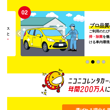
02
円〜
プロ品質
リンス
ご利用のたび
ること
掃・除菌
を徹
う
リー
ける車内環境