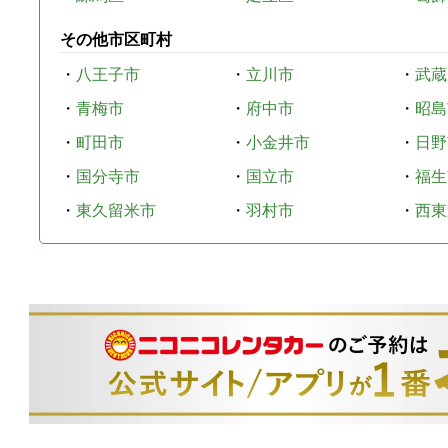
その他市区町村
・
八王子市
・
立川市
・
武蔵
・
青梅市
・
府中市
・
昭島
・
町田市
・
小金井市
・
日野
・
国分寺市
・
国立市
・
福生
・
東久留米市
・
羽村市
・
西東