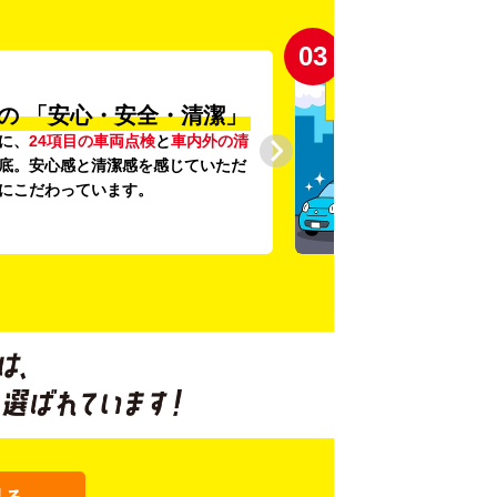
03
の
「安心・安全・清潔」
に、
24項目の車両点検
と
車内外の清
底。安心感と清潔感を感じていただ
にこだわっています。