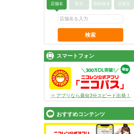
店舗名
駅名
新幹線名
空港名
検索
スマートフォン
⇒ アプリなら最短3分スピード出発！
おすすめコンテンツ