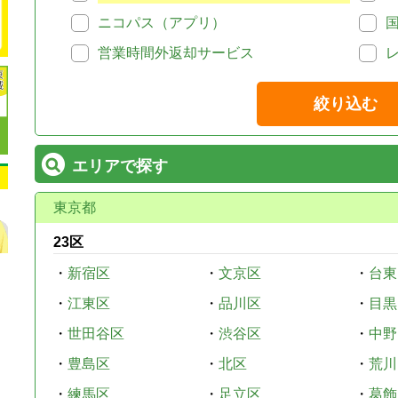
ニコパス（アプリ）
営業時間外返却サービス
絞り込む
エリアで探す
東京都
23区
・
新宿区
・
文京区
・
台東
・
江東区
・
品川区
・
目黒
・
世田谷区
・
渋谷区
・
中野
・
豊島区
・
北区
・
荒川
・
練馬区
・
足立区
・
葛飾