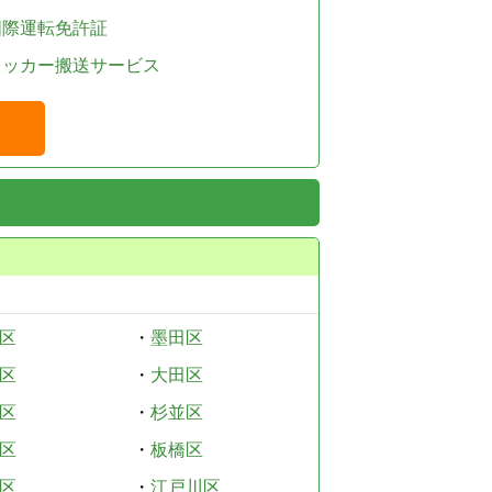
国際運転免許証
レッカー搬送サービス
区
・
墨田区
区
・
大田区
区
・
杉並区
区
・
板橋区
区
・
江戸川区