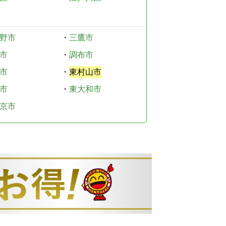
野市
・
三鷹市
市
・
調布市
市
・
東村山市
市
・
東大和市
京市