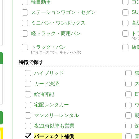
軽自動車
コ
ステーションワゴン・セダン
SU
ミニバン・ワンボックス
高
軽トラック・商用バン
ト
(タ
トラック・バン
店
(ハイエースバン・キャラバン等)
特徴で探す
ハイブリッド
カード決済
給油可能
E
宅配レンタカー
マンスリーレンタル
夜21時以降も営業
パーフェクト補償