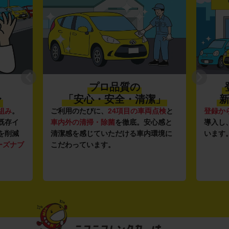
プロ品質の
〜
「安心・安全・清潔」
新
組み
。
ご利用のたびに、
24項目の車両点検
と
登録か
既存イ
車内外の清掃・除菌
を徹底。安心感と
導入し
を削減
清潔感を感じていただける車内環境に
います
ーズナブ
こだわっています。