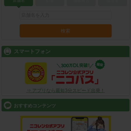
店舗名
駅名
新幹線名
空港名
検索
スマートフォン
⇒ アプリなら最短3分スピード出発！
おすすめコンテンツ