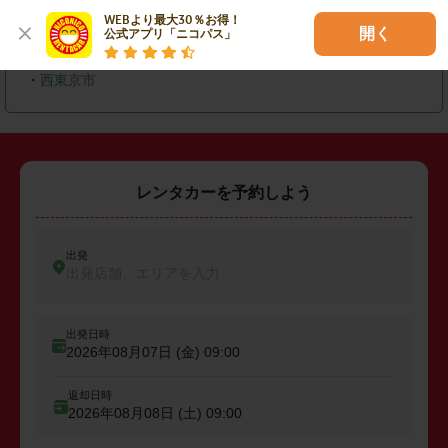
・
国分寺市
・
国立市
・
福生市
WEBより最大30％お得！

開く
公式アプリ「ニコパス」
・
東大和市
・
東久留米市
・
羽村市
・
西東京市
レンタカーを予約しよう
出発
出発店舗、エリアを入力
出発日時
2026年08月07日 (金)
09:00
返却日時
2026年08月08日 (土)
09:00