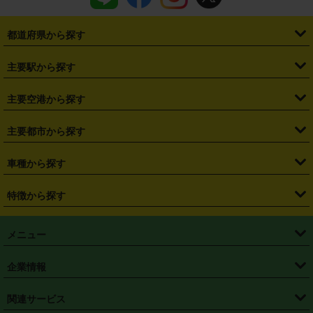
都道府県から探す
・
北海道
・
青森県
・
岩手県
・
宮城県
・
秋田県
・
山形県
主要駅から探す
・
福島県
・
東京都
・
神奈川県
・
埼玉県
・
千葉県
・
茨城県
・
札幌駅
・
仙台駅
・
新宿駅
・
池袋駅
・
渋谷駅
・
東京駅
主要空港から探す
・
栃木県
・
群馬県
・
山梨県
・
愛知県
・
静岡県
・
岐阜県
・
横浜駅
・
川崎駅
・
大宮駅
・
西船橋駅
・
柏駅
・
名古屋駅
・
新千歳空港
・
仙台空港
主要都市から探す
・
長野県
・
新潟県
・
富山県
・
石川県
・
福井県
・
大阪府
・
大阪駅
・
難波駅
・
三宮駅
・
京都駅
・
広島駅
・
博多駅
・
成田空港
・
羽田空港
・
兵庫県
・
京都府
・
滋賀県
・
和歌山県
・
奈良県
・
三重県
・
札幌市
・
仙台市
車種から探す
・
熊本駅
・
那覇空港駅
・
中部国際空港セントレア
・
関西国際空港
・
鳥取県
・
島根県
・
岡山県
・
広島県
・
山口県
・
徳島県
・
千葉市
・
さいたま市
・
軽自動車
・
コンパクトカー
・
ステーションワゴン・セダン
特徴から探す
・
大阪国際空港（伊丹空港）
・
神戸空港
・
香川県
・
愛媛県
・
高知県
・
福岡県
・
佐賀県
・
長崎県
・
横浜市
・
川崎市
・
ミニバン・ワンボックス
・
高級ミニバン・ワンボックス
・
SUV
・
岡山空港
・
徳島空港
・
ハイブリッド
・
宅配レンタカー
・
ETCカードレンタル
・
熊本県
・
大分県
・
宮崎県
・
鹿児島県
・
沖縄県
・
相模原市
・
新潟市
メニュー
・
軽トラック・商用バン
・
福岡空港
・
鹿児島空港
・
長期レンタル
・
深夜時間帯レンタル
・
免責補償プラス
・
静岡市
・
浜松市
・
・
トラック・バン
トップページ
・
はじめての方へ
・
ご利用案内
(タウンエースバン、ライトエースバン等)
企業情報
・
那覇空港
・
パーフェクト補償
・
スタッドレスタイヤ
・
直前予約
・
名古屋市
・
京都市
・
・
トラック・バン
ベストレート保証
・
予約から返却まで
・
・
店舗オリジナル
利用シーン別ガイ
(ハイエースバン・キャラバン等)
・
・
ニコパス(アプリ)
会社概要
・
ニュース
・
国際運転免許証
・
フランチャイズ募集
・
営業時間外返却サービス
・
個人情報保護
関連サービス
・
大阪市
・
堺市
ド