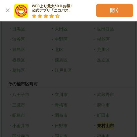
WEBより最大30％お得！

・
新宿区
・
文京区
・
台東区
開く
公式アプリ「ニコパス」
・
墨田区
・
江東区
・
品川区
・
目黒区
・
大田区
・
世田谷区
・
渋谷区
・
中野区
・
杉並区
・
豊島区
・
北区
・
荒川区
・
板橋区
・
練馬区
・
足立区
・
葛飾区
・
江戸川区
その他市区町村
・
八王子市
・
立川市
・
武蔵野市
・
三鷹市
・
青梅市
・
府中市
・
昭島市
・
調布市
・
町田市
・
小金井市
・
日野市
・
東村山市
・
国分寺市
・
国立市
・
福生市