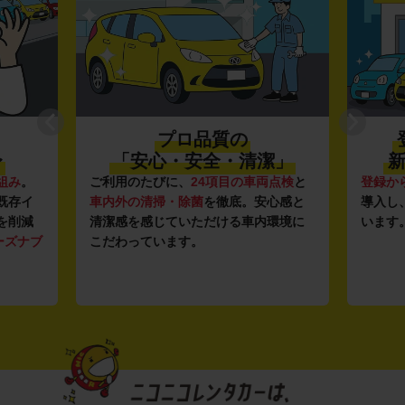
プロ品質の
〜
「安心・安全・清潔」
新
組み
。
ご利用のたびに、
24項目の車両点検
と
登録か
既存イ
車内外の清掃・除菌
を徹底。安心感と
導入し
を削減
清潔感を感じていただける車内環境に
います
ーズナブ
こだわっています。