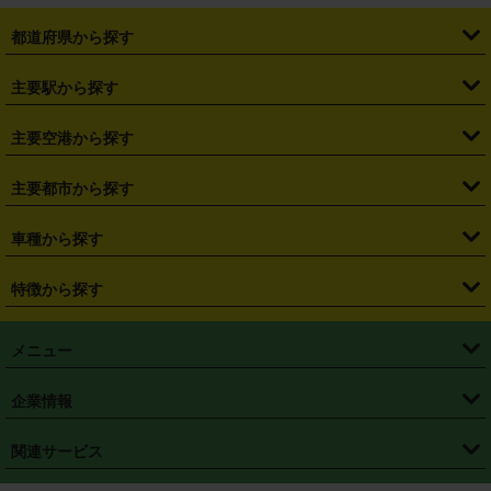
都道府県から探す
・
北海道
・
青森県
・
岩手県
・
宮城県
・
秋田県
・
山形県
主要駅から探す
・
福島県
・
東京都
・
神奈川県
・
埼玉県
・
千葉県
・
茨城県
・
札幌駅
・
仙台駅
・
新宿駅
・
池袋駅
・
渋谷駅
・
東京駅
主要空港から探す
・
栃木県
・
群馬県
・
山梨県
・
愛知県
・
静岡県
・
岐阜県
・
横浜駅
・
川崎駅
・
大宮駅
・
西船橋駅
・
柏駅
・
名古屋駅
・
新千歳空港
・
仙台空港
主要都市から探す
・
長野県
・
新潟県
・
富山県
・
石川県
・
福井県
・
大阪府
・
大阪駅
・
難波駅
・
三宮駅
・
京都駅
・
広島駅
・
博多駅
・
成田空港
・
羽田空港
・
兵庫県
・
京都府
・
滋賀県
・
和歌山県
・
奈良県
・
三重県
・
札幌市
・
仙台市
車種から探す
・
熊本駅
・
那覇空港駅
・
中部国際空港セントレア
・
関西国際空港
・
鳥取県
・
島根県
・
岡山県
・
広島県
・
山口県
・
徳島県
・
千葉市
・
さいたま市
・
軽自動車
・
コンパクトカー
・
ステーションワゴン・セダン
特徴から探す
・
大阪国際空港（伊丹空港）
・
神戸空港
・
香川県
・
愛媛県
・
高知県
・
福岡県
・
佐賀県
・
長崎県
・
横浜市
・
川崎市
・
ミニバン・ワンボックス
・
高級ミニバン・ワンボックス
・
SUV
・
岡山空港
・
徳島空港
・
ハイブリッド
・
宅配レンタカー
・
ETCカードレンタル
・
熊本県
・
大分県
・
宮崎県
・
鹿児島県
・
沖縄県
・
相模原市
・
新潟市
メニュー
・
軽トラック・商用バン
・
福岡空港
・
鹿児島空港
・
長期レンタル
・
深夜時間帯レンタル
・
免責補償プラス
・
静岡市
・
浜松市
・
・
トラック・バン
トップページ
・
はじめての方へ
・
ご利用案内
(タウンエースバン、ライトエースバン等)
企業情報
・
那覇空港
・
パーフェクト補償
・
スタッドレスタイヤ
・
直前予約
・
名古屋市
・
京都市
・
・
トラック・バン
ベストレート保証
・
予約から返却まで
・
・
店舗オリジナル
利用シーン別ガイ
(ハイエースバン・キャラバン等)
・
・
ニコパス(アプリ)
会社概要
・
ニュース
・
国際運転免許証
・
フランチャイズ募集
・
営業時間外返却サービス
・
個人情報保護
関連サービス
・
大阪市
・
堺市
ド
・
・
レッカー搬送サービス
カスタマーハラスメントに対する基本方針
・
神戸市
・
岡山市
・
・
車種・料金
カーリースなら「定額ニコノリパック」
・
店舗を探す
・
キャンペーン