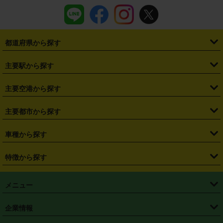
都道府県から探す
・
北海道
・
青森県
・
岩手県
・
宮城県
・
秋田県
・
山形県
主要駅から探す
・
福島県
・
東京都
・
神奈川県
・
埼玉県
・
千葉県
・
茨城県
・
札幌駅
・
仙台駅
・
新宿駅
・
池袋駅
・
渋谷駅
・
東京駅
主要空港から探す
・
栃木県
・
群馬県
・
山梨県
・
愛知県
・
静岡県
・
岐阜県
・
横浜駅
・
川崎駅
・
大宮駅
・
西船橋駅
・
柏駅
・
名古屋駅
・
新千歳空港
・
仙台空港
主要都市から探す
・
長野県
・
新潟県
・
富山県
・
石川県
・
福井県
・
大阪府
・
大阪駅
・
難波駅
・
三宮駅
・
京都駅
・
広島駅
・
博多駅
・
成田空港
・
羽田空港
・
兵庫県
・
京都府
・
滋賀県
・
和歌山県
・
奈良県
・
三重県
・
札幌市
・
仙台市
車種から探す
・
熊本駅
・
那覇空港駅
・
中部国際空港セントレア
・
関西国際空港
・
鳥取県
・
島根県
・
岡山県
・
広島県
・
山口県
・
徳島県
・
千葉市
・
さいたま市
・
軽自動車
・
コンパクトカー
・
ステーションワゴン・セダン
特徴から探す
・
大阪国際空港（伊丹空港）
・
神戸空港
・
香川県
・
愛媛県
・
高知県
・
福岡県
・
佐賀県
・
長崎県
・
横浜市
・
川崎市
・
ミニバン・ワンボックス
・
高級ミニバン・ワンボックス
・
SUV
・
岡山空港
・
徳島空港
・
ハイブリッド
・
宅配レンタカー
・
ETCカードレンタル
・
熊本県
・
大分県
・
宮崎県
・
鹿児島県
・
沖縄県
・
相模原市
・
新潟市
メニュー
・
軽トラック・商用バン
・
福岡空港
・
鹿児島空港
・
長期レンタル
・
深夜時間帯レンタル
・
免責補償プラス
・
静岡市
・
浜松市
・
・
トラック・バン
トップページ
・
はじめての方へ
・
ご利用案内
(タウンエースバン、ライトエースバン等)
企業情報
・
那覇空港
・
パーフェクト補償
・
スタッドレスタイヤ
・
直前予約
・
名古屋市
・
京都市
・
・
トラック・バン
ベストレート保証
・
予約から返却まで
・
・
店舗オリジナル
利用シーン別ガイ
(ハイエースバン・キャラバン等)