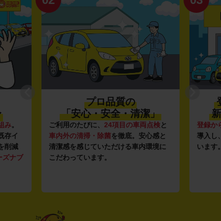
プロ品質の
〜
「安心・安全・清潔」
新
組み
。
ご利用のたびに、
24項目の車両点検
と
登録か
既存イ
車内外の清掃・除菌
を徹底。安心感と
導入し
を削減
清潔感を感じていただける車内環境に
います
ーズナブ
こだわっています。