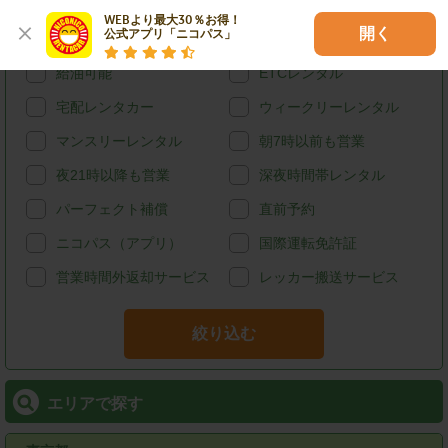
ハイブリッド
禁煙
WEBより最大30％お得！

開く
公式アプリ「ニコパス」
カード決済
スタッドレス
給油可能
ETCレンタル
宅配レンタカー
ウィークリーレンタル
マンスリーレンタル
朝7時以前も営業
夜21時以降も営業
深夜時間帯レンタル
パーフェクト補償
直前予約
ニコパス（アプリ）
国際運転免許証
営業時間外返却サービス
レッカー搬送サービス
絞り込む
エリアで探す