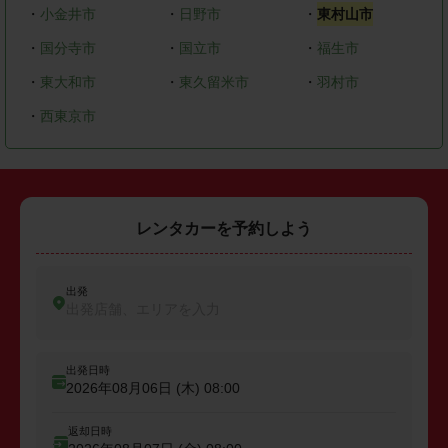
・
小金井市
・
日野市
・
東村山市
・
国分寺市
・
国立市
・
福生市
・
東大和市
・
東久留米市
・
羽村市
・
西東京市
レンタカーを予約しよう
出発
出発店舗、エリアを入力
出発日時
2026年08月06日 (木)
08:00
返却日時