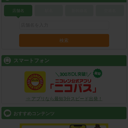
店舗名
駅名
新幹線名
空港名
検索
スマートフォン
⇒ アプリなら最短3分スピード出発！
おすすめコンテンツ