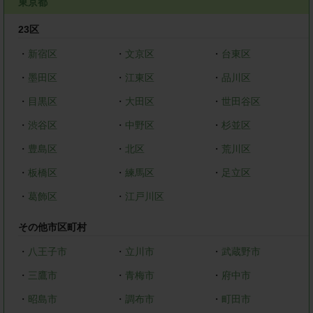
東京都
23区
・
新宿区
・
文京区
・
台東区
・
墨田区
・
江東区
・
品川区
・
目黒区
・
大田区
・
世田谷区
・
渋谷区
・
中野区
・
杉並区
・
豊島区
・
北区
・
荒川区
・
板橋区
・
練馬区
・
足立区
・
葛飾区
・
江戸川区
その他市区町村
・
八王子市
・
立川市
・
武蔵野市
・
三鷹市
・
青梅市
・
府中市
・
昭島市
・
調布市
・
町田市