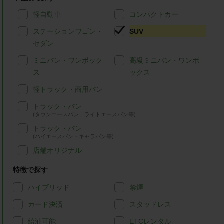
軽自動車
コンパクトカー
ステーションワゴン・
SUV
セダン
ミニバン・ワンボック
高級ミニバン・ワンボ
ス
ックス
軽トラック・商用バン
トラック・バン
(タウンエースバン、ライトエースバン等)
トラック・バン
(ハイエースバン・キャラバン等)
店舗オリジナル
特徴で探す
ハイブリッド
禁煙
カード決済
スタッドレス
給油可能
ETCレンタル