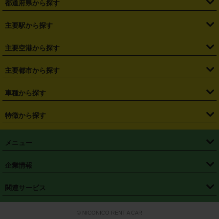
都道府県から探す
・
北海道
・
青森県
・
岩手県
・
宮城県
・
秋田県
・
山形県
主要駅から探す
・
福島県
・
東京都
・
神奈川県
・
埼玉県
・
千葉県
・
茨城県
・
札幌駅
・
仙台駅
・
新宿駅
・
池袋駅
・
渋谷駅
・
東京駅
主要空港から探す
・
栃木県
・
群馬県
・
山梨県
・
愛知県
・
静岡県
・
岐阜県
・
横浜駅
・
川崎駅
・
大宮駅
・
西船橋駅
・
柏駅
・
名古屋駅
・
新千歳空港
・
仙台空港
主要都市から探す
・
長野県
・
新潟県
・
富山県
・
石川県
・
福井県
・
大阪府
・
大阪駅
・
難波駅
・
三宮駅
・
京都駅
・
広島駅
・
博多駅
・
成田空港
・
羽田空港
・
兵庫県
・
京都府
・
滋賀県
・
和歌山県
・
奈良県
・
三重県
・
札幌市
・
仙台市
車種から探す
・
熊本駅
・
那覇空港駅
・
中部国際空港セントレア
・
関西国際空港
・
鳥取県
・
島根県
・
岡山県
・
広島県
・
山口県
・
徳島県
・
千葉市
・
さいたま市
・
軽自動車
・
コンパクトカー
・
ステーションワゴン・セダン
特徴から探す
・
大阪国際空港（伊丹空港）
・
神戸空港
・
香川県
・
愛媛県
・
高知県
・
福岡県
・
佐賀県
・
長崎県
・
横浜市
・
川崎市
・
ミニバン・ワンボックス
・
高級ミニバン・ワンボックス
・
SUV
・
岡山空港
・
徳島空港
・
ハイブリッド
・
宅配レンタカー
・
ETCカードレンタル
・
熊本県
・
大分県
・
宮崎県
・
鹿児島県
・
沖縄県
・
相模原市
・
新潟市
メニュー
・
軽トラック・商用バン
・
福岡空港
・
鹿児島空港
・
長期レンタル
・
深夜時間帯レンタル
・
免責補償プラス
・
静岡市
・
浜松市
・
・
トラック・バン
トップページ
・
はじめての方へ
・
ご利用案内
(タウンエースバン、ライトエースバン等)
企業情報
・
那覇空港
・
パーフェクト補償
・
スタッドレスタイヤ
・
直前予約
・
名古屋市
・
京都市
・
・
トラック・バン
ベストレート保証
・
予約から返却まで
・
・
店舗オリジナル
利用シーン別ガイ
(ハイエースバン・キャラバン等)
・
・
ニコパス(アプリ)
会社概要
・
ニュース
・
国際運転免許証
・
フランチャイズ募集
・
営業時間外返却サービス
・
個人情報保護
関連サービス
・
大阪市
・
堺市
ド
・
・
レッカー搬送サービス
カスタマーハラスメントに対する基本方針
・
神戸市
・
岡山市
・
・
車種・料金
カーリースなら「定額ニコノリパック」
・
店舗を探す
・
キャンペーン
© NICONICO RENT A CAR
・
特定商取引法に基づく表記
・
旅行業約款