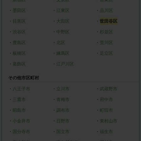
・
墨田区
・
江東区
・
品川区
・
目黒区
・
大田区
・
世田谷区
・
渋谷区
・
中野区
・
杉並区
・
豊島区
・
北区
・
荒川区
・
板橋区
・
練馬区
・
足立区
・
葛飾区
・
江戸川区
その他市区町村
・
八王子市
・
立川市
・
武蔵野市
・
三鷹市
・
青梅市
・
府中市
・
昭島市
・
調布市
・
町田市
・
小金井市
・
日野市
・
東村山市
・
国分寺市
・
国立市
・
福生市