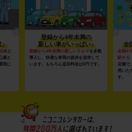
登録から4年未満の
潔」
新しい車がいっぱい♪
全
点検
と
登録から4年未満の新しいクルマ
を多数
全国47
心感と
導入し、快適な車両の提供を追求して
駅チカ
環境に
います。もちろん追加料金は0円です。
店舗で
用いた
す。