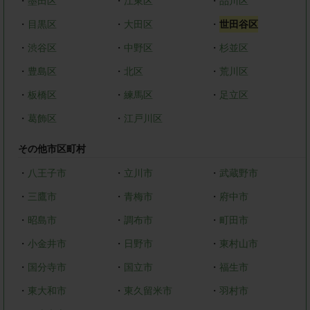
・
墨田区
・
江東区
・
品川区
・
目黒区
・
大田区
・
世田谷区
・
渋谷区
・
中野区
・
杉並区
・
豊島区
・
北区
・
荒川区
・
板橋区
・
練馬区
・
足立区
・
葛飾区
・
江戸川区
その他市区町村
・
八王子市
・
立川市
・
武蔵野市
・
三鷹市
・
青梅市
・
府中市
・
昭島市
・
調布市
・
町田市
・
小金井市
・
日野市
・
東村山市
・
国分寺市
・
国立市
・
福生市
・
東大和市
・
東久留米市
・
羽村市