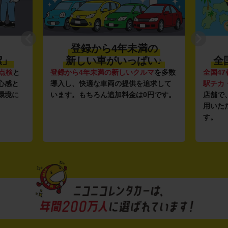
登録から4年未満の
潔」
新しい車がいっぱい♪
全
点検
と
登録から4年未満の新しいクルマ
を多数
全国47
心感と
導入し、快適な車両の提供を追求して
駅チカ
環境に
います。もちろん追加料金は0円です。
店舗で
用いた
す。