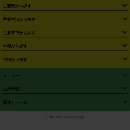
・
北海道
・
青森県
・
岩手県
・
宮城県
・
秋田県
・
山形県
主要駅から探す
・
福島県
・
東京都
・
神奈川県
・
埼玉県
・
千葉県
・
茨城県
・
札幌駅
・
仙台駅
・
新宿駅
・
池袋駅
・
渋谷駅
・
東京駅
主要空港から探す
・
栃木県
・
群馬県
・
山梨県
・
愛知県
・
静岡県
・
岐阜県
・
横浜駅
・
川崎駅
・
大宮駅
・
西船橋駅
・
柏駅
・
名古屋駅
・
新千歳空港
・
仙台空港
主要都市から探す
・
長野県
・
新潟県
・
富山県
・
石川県
・
福井県
・
大阪府
・
大阪駅
・
難波駅
・
三宮駅
・
京都駅
・
広島駅
・
博多駅
・
成田空港
・
羽田空港
・
兵庫県
・
京都府
・
滋賀県
・
和歌山県
・
奈良県
・
三重県
・
札幌市
・
仙台市
車種から探す
・
熊本駅
・
那覇空港駅
・
中部国際空港セントレア
・
関西国際空港
・
鳥取県
・
島根県
・
岡山県
・
広島県
・
山口県
・
徳島県
・
千葉市
・
さいたま市
・
軽自動車
・
コンパクトカー
・
ステーションワゴン・セダン
特徴から探す
・
大阪国際空港（伊丹空港）
・
神戸空港
・
香川県
・
愛媛県
・
高知県
・
福岡県
・
佐賀県
・
長崎県
・
横浜市
・
川崎市
・
ミニバン・ワンボックス
・
高級ミニバン・ワンボックス
・
SUV
・
岡山空港
・
徳島空港
・
ハイブリッド
・
宅配レンタカー
・
ETCカードレンタル
・
熊本県
・
大分県
・
宮崎県
・
鹿児島県
・
沖縄県
・
相模原市
・
新潟市
メニュー
・
軽トラック・商用バン
・
福岡空港
・
鹿児島空港
・
長期レンタル
・
深夜時間帯レンタル
・
免責補償プラス
・
静岡市
・
浜松市
・
・
トラック・バン
トップページ
・
はじめての方へ
・
ご利用案内
(タウンエースバン、ライトエースバン等)
企業情報
・
那覇空港
・
パーフェクト補償
・
スタッドレスタイヤ
・
直前予約
・
名古屋市
・
京都市
・
・
トラック・バン
ベストレート保証
・
予約から返却まで
・
・
店舗オリジナル
利用シーン別ガイ
(ハイエースバン・キャラバン等)
・
・
ニコパス(アプリ)
会社概要
・
ニュース
・
国際運転免許証
・
フランチャイズ募集
・
営業時間外返却サービス
・
個人情報保護
関連サービス
・
大阪市
・
堺市
ド
・
・
レッカー搬送サービス
カスタマーハラスメントに対する基本方針
・
神戸市
・
岡山市
・
・
車種・料金
カーリースなら「定額ニコノリパック」
・
店舗を探す
・
キャンペーン
© NICONICO RENT A CAR
・
特定商取引法に基づく表記
・
旅行業約款
・
広島市
・
北九州市
・
・
会員特典
超短期カーリースの「ニコリース」
・
選ばれる理由
・
安心・安全への取
り組み