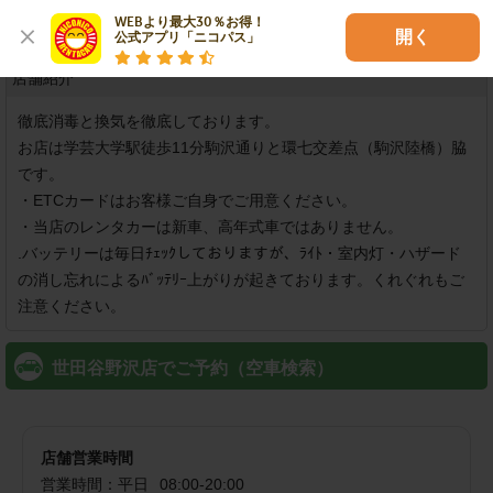
WEBより最大30％お得！

可
開く
公式アプリ「ニコパス」
店舗紹介
徹底消毒と換気を徹底しております。

お店は学芸大学駅徒歩11分駒沢通りと環七交差点（駒沢陸橋）脇
です。

・ETCカードはお客様ご自身でご用意ください。

・当店のレンタカーは新車、高年式車ではありません。

.バッテリーは毎日ﾁｪｯｸしておりますが、ﾗｲﾄ・室内灯・ハザード
の消し忘れによるﾊﾞｯﾃﾘｰ上がりが起きております。くれぐれもご
世田谷野沢店でご予約（空車検索）
店舗営業時間
営業時間：
平日
08:00
-
20:00