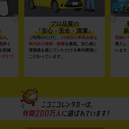
プロ品質の
〜
「安心・安全・清潔」
新
組み
。
ご利用のたびに、
24項目の車両点検
と
登録か
既存イ
車内外の清掃・除菌
を徹底。安心感と
導入し
を削減
清潔感を感じていただける車内環境に
います
ーズナブ
こだわっています。