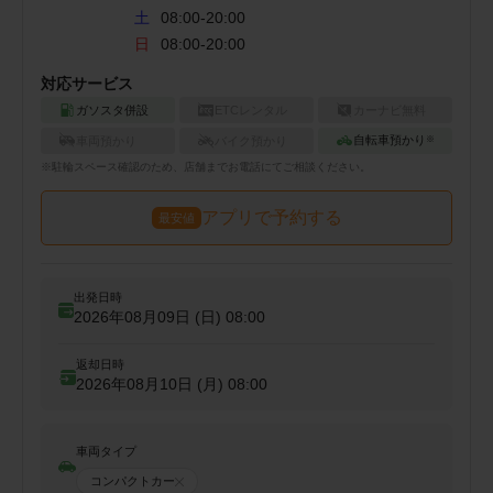
土
08:00-20:00
日
08:00-20:00
対応サービス
ガソスタ併設
ETCレンタル
カーナビ無料
自転車預かり
車両預かり
バイク預かり
※
※
駐輪
スペース確認のため、店舗までお電話にてご相談ください。
アプリで予約する
最安値
出発日時
2026年08月09日 (日)
08:00
返却日時
2026年08月10日 (月)
08:00
車両タイプ
コンパクトカー