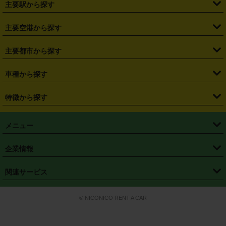
主要駅から探す
・
福島県
・
東京都
・
神奈川県
・
埼玉県
・
千葉県
・
茨城県
・
札幌駅
・
仙台駅
・
新宿駅
・
池袋駅
・
渋谷駅
・
東京駅
主要空港から探す
・
栃木県
・
群馬県
・
山梨県
・
愛知県
・
静岡県
・
岐阜県
・
横浜駅
・
川崎駅
・
大宮駅
・
西船橋駅
・
柏駅
・
名古屋駅
・
新千歳空港
・
仙台空港
主要都市から探す
・
長野県
・
新潟県
・
富山県
・
石川県
・
福井県
・
大阪府
・
大阪駅
・
難波駅
・
三宮駅
・
京都駅
・
広島駅
・
博多駅
・
成田空港
・
羽田空港
・
兵庫県
・
京都府
・
滋賀県
・
和歌山県
・
奈良県
・
三重県
・
札幌市
・
仙台市
車種から探す
・
熊本駅
・
那覇空港駅
・
中部国際空港セントレア
・
関西国際空港
・
鳥取県
・
島根県
・
岡山県
・
広島県
・
山口県
・
徳島県
・
千葉市
・
さいたま市
・
軽自動車
・
コンパクトカー
・
ステーションワゴン・セダン
特徴から探す
・
大阪国際空港（伊丹空港）
・
神戸空港
・
香川県
・
愛媛県
・
高知県
・
福岡県
・
佐賀県
・
長崎県
・
横浜市
・
川崎市
・
ミニバン・ワンボックス
・
高級ミニバン・ワンボックス
・
SUV
・
岡山空港
・
徳島空港
・
ハイブリッド
・
宅配レンタカー
・
ETCカードレンタル
・
熊本県
・
大分県
・
宮崎県
・
鹿児島県
・
沖縄県
・
相模原市
・
新潟市
メニュー
・
軽トラック・商用バン
・
福岡空港
・
鹿児島空港
・
長期レンタル
・
深夜時間帯レンタル
・
免責補償プラス
・
静岡市
・
浜松市
・
・
トラック・バン
トップページ
・
はじめての方へ
・
ご利用案内
(タウンエースバン、ライトエースバン等)
企業情報
・
那覇空港
・
パーフェクト補償
・
スタッドレスタイヤ
・
直前予約
・
名古屋市
・
京都市
・
・
トラック・バン
ベストレート保証
・
予約から返却まで
・
・
店舗オリジナル
利用シーン別ガイ
(ハイエースバン・キャラバン等)
・
・
ニコパス(アプリ)
会社概要
・
ニュース
・
国際運転免許証
・
フランチャイズ募集
・
営業時間外返却サービス
・
個人情報保護
関連サービス
・
大阪市
・
堺市
ド
・
・
レッカー搬送サービス
カスタマーハラスメントに対する基本方針
・
神戸市
・
岡山市
・
・
車種・料金
カーリースなら「定額ニコノリパック」
・
店舗を探す
・
キャンペーン
© NICONICO RENT A CAR
・
特定商取引法に基づく表記
・
旅行業約款
・
広島市
・
北九州市
・
・
会員特典
超短期カーリースの「ニコリース」
・
選ばれる理由
・
安心・安全への取
り組み
・
福岡市
・
熊本市