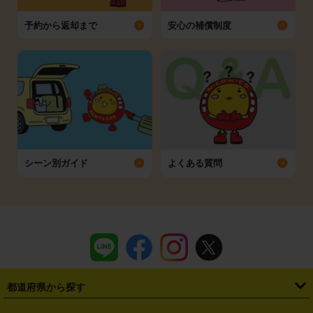
予約から返却まで
安心の補償制度
シーン別ガイド
よくある質問
都道府県から探す
・
北海道
・
青森県
・
岩手県
・
宮城県
・
秋田県
・
山形県